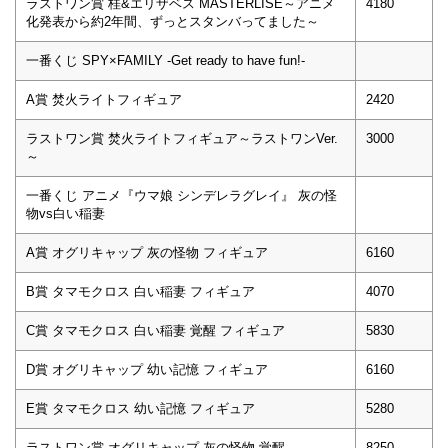
ラストワン賞 桂&エリザベス MASTERLISE～アニメ
4180
化発表から約2年間、ずっとスタンバってました～
一番くじ SPY×FAMILY -Get ready to have fun!-
A賞 焚火ライトフィギュア
2420
ラストワン賞 焚火ライトフィギュア～ラストワンVer.
3000
～
一番くじ アニメ『ウマ娘 シンデレラグレイ』 灰の怪
物vs白い稲妻
A賞 オグリキャップ 灰の怪物 フィギュア
6160
B賞 タマモクロス 白い稲妻 フィギュア
4070
C賞 タマモクロス 白い稲妻 覚醒 フィギュア
5830
D賞 オグリキャップ 幼い記憶 フィギュア
6160
E賞 タマモクロス 幼い記憶 フィギュア
5280
ラストワン賞 オグリキャップ 灰の怪物 覚醒
8250