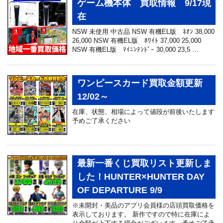
ゲーム機本体 買取情報 9/17現
在
NSW 未使用 中古品 NSW 有機EL版 ﾈｵﾝ 38,000
26,000 NSW 有機EL版 ﾎﾜｲﾄ 37,000 25,000
NSW 有機EL版 ﾏｲﾆﾝﾃﾝﾄﾞｰ 30,000 23,5 …
ワンピースカード買取金額更新
12/02～
在庫、状態、相場によって値段が前後いたします
予めご了承ください
最新一番くじ買取リスト更新しま
した！HUNTER×HUNTER DAY
OF DEPARTURE 9/9
※未開封・美品のアプリ会員様の店頭買取価格を
表示しております。 新作ですので特に在庫によ