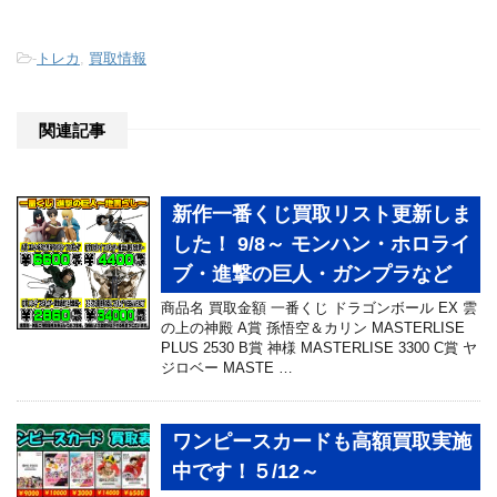
-
トレカ
,
買取情報
関連記事
新作一番くじ買取リスト更新しま
した！ 9/8～ モンハン・ホロライ
ブ・進撃の巨人・ガンプラなど
商品名 買取金額 一番くじ ドラゴンボール EX 雲
の上の神殿 A賞 孫悟空＆カリン MASTERLISE
PLUS 2530 B賞 神様 MASTERLISE 3300 C賞 ヤ
ジロベー MASTE …
ワンピースカードも高額買取実施
中です！５/12～