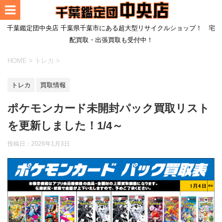
千葉鑑定団中央店 千葉県千葉市にある超大型リサイクルショップ！ 宅
配買取・出張買取も受付中！
HOME
>
トレカ
>
トレカ
買取情報
ポケモンカード未開封パック買取リスト
を更新しました！1/4～
投稿日：
2026年1月3日