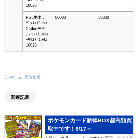
10025
PS5本体 ﾃﾞ
50000
38000
ｼﾞﾀﾙｴﾃﾞｨｼｮ
ﾝ Slimモデ
ル ﾓﾝｽﾀｰﾊﾝﾀ
ｰﾜｲﾙｽﾞCFIJ-
10026
-
ゲーム
,
買取情報
関連記事
ポケモンカード新弾BOX超高額買
取中です！8/17～