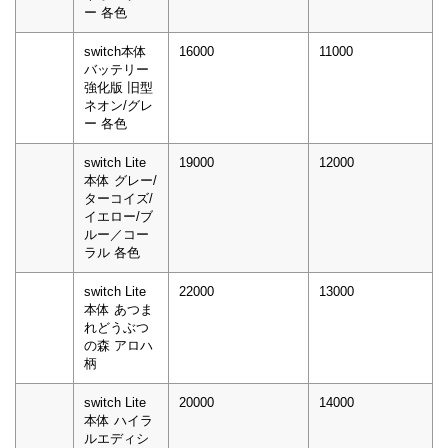
ー 各色
switch本体
16000
11000
バッテリー
強化版 旧型
ネオン/グレ
ー 各色
switch Lite
19000
12000
本体 グレー/
ターコイズ/
イエロー/ブ
ルー／コー
ラル 各色
switch Lite
22000
13000
本体 あつま
れどうぶつ
の森 アロハ
柄
switch Lite
20000
14000
本体 ハイラ
ルエディシ