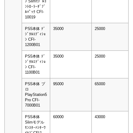
ﾝ Slimﾓﾃﾞﾙｺ
ﾝﾄﾛｰﾗｰﾀﾞﾌﾞ
ﾙﾊﾟｯｸ CFI-
10019
PS5本体 ﾃﾞ
35000
25000
ｼﾞﾀﾙｴﾃﾞｨｼｮ
ﾝ CFI-
1200B01
PS5本体 ﾃﾞ
35000
25000
ｼﾞﾀﾙｴﾃﾞｨｼｮ
ﾝ CFI-
1100B01
PS5本体 プ
95000
65000
ロ
PlayStation5
Pro CFI-
7000B01
PS5本体
60000
43000
Slimモデル
ﾓﾝｽﾀｰﾊﾝﾀｰﾜ
ｲﾙｽﾞCFIJ-