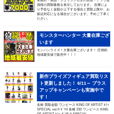
未開封・美品・シュリンク付きの店頭・アプリ会
員様の買取価格を表示しております。 在庫によ
り予告なく金額が上下する場合と買取上限や、お
振込対応になる場合がございます。予めご了承く
ださい。
モンスターハンター 大量在庫ござ
います
モンハンライズ！大量在庫ございます！ 圧倒的
地域最安値で販売中！！！
新作プライズフィギュア買取リス
ト更新しました！ 6/11～ プラス
アップキャンペーンも実施中で
す！
名称 買取金額 ワンピース KING OF ARTIST ﾙﾌｨ
SPECIAL ver.II ｷﾞｱ4 各種 330 ワンピース KING
OF ARTIST ﾙﾌｨ ｷﾞｱ5 II SPECIAL …