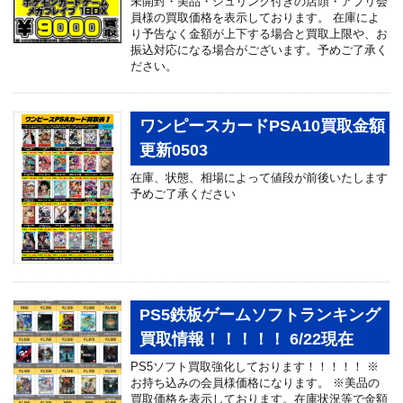
未開封・美品・シュリンク付きの店頭・アプリ会
員様の買取価格を表示しております。 在庫によ
り予告なく金額が上下する場合と買取上限や、お
振込対応になる場合がございます。予めご了承く
ださい。
ワンピースカードPSA10買取金額
更新0503
在庫、状態、相場によって値段が前後いたします
予めご了承ください
PS5鉄板ゲームソフトランキング
買取情報！！！！！ 6/22現在
PS5ソフト買取強化しております！！！！！ ※
お持ち込みの会員様価格になります。 ※美品の
買取価格を表示しております。在庫状況等で金額