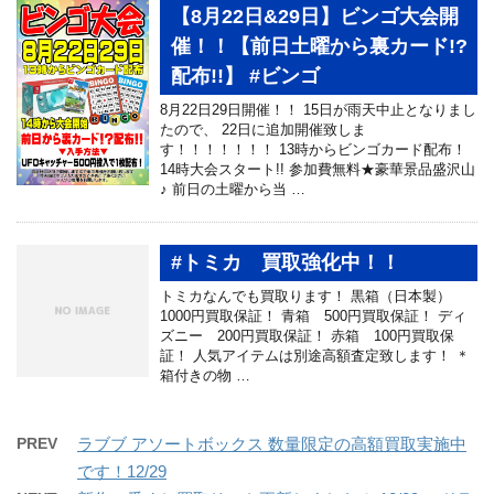
【8月22日&29日】ビンゴ大会開
催！！【前日土曜から裏カード!?
配布!!】 #ビンゴ
8月22日29日開催！！ 15日が雨天中止となりまし
たので、 22日に追加開催致しま
す！！！！！！！ 13時からビンゴカード配布！
14時大会スタート!! 参加費無料★豪華景品盛沢山
♪ 前日の土曜から当 …
#トミカ 買取強化中！！
トミカなんでも買取ります！ 黒箱（日本製）
1000円買取保証！ 青箱 500円買取保証！ ディ
ズニー 200円買取保証！ 赤箱 100円買取保
証！ 人気アイテムは別途高額査定致します！ ＊
箱付きの物 …
PREV
ラブブ アソートボックス 数量限定の高額買取実施中
です！12/29