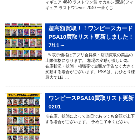
ィギュア 4840 ラストワン賞 オカルン(変身)フィ
ギュア ラストワンver. 7040 一番くじ …
超高額買取！！ワンピースカード
PSA10買取リスト更新しました！
7/11～
※表示価格はアプリ会員様・店頭買取の美品の
上限価格になります。 相場の変動が激しい為、
在庫状況・状態・相場等で金額が予告なく大きく
変動する場合がございます。PSAは、おひとり様
最大で1日 …
ワンピースPSA10買取リスト更新
0201
※在庫、状態によって当日であっても金額が上下
する場合がございます。 予めご了承ください。