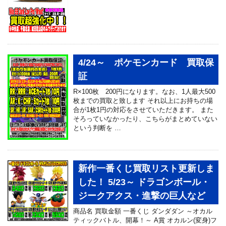
4/24～ ポケモンカード 買取保
証
R×100枚 200円になります。なお、1人最大500
枚までの買取と致します それ以上にお持ちの場
合が1枚1円の対応をさせていただきます。 また
そろっていなかったり、こちらがまとめていない
という判断を …
新作一番くじ買取リスト更新しま
した！ 5/23～ ドラゴンボール・
ジークアクス・進撃の巨人など
商品名 買取金額 一番くじ ダンダダン ～オカル
ティックバトル、開幕！～ A賞 オカルン(変身)フ