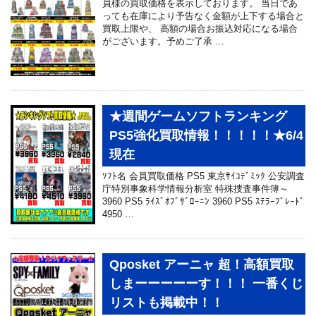
員様の買取価格を表示しております。 当日であ
っても在庫により予告なく金額が上下する場合と
買取上限や、 高額の場合お振込対応になる場合
がございます。予めご了承 …
★週間ゲームソフトランキング
PS5強化買取情報！！！！！★6/4
現在
ｿﾌﾄ名 会員買取価格 PS5 東京ｻｲｺﾃﾞﾐｯｸ 公安調査
庁特別事象科学情報分析室 特殊捜査事件簿～
3960 PS5 ﾗｲｽﾞｵﾌﾞｻﾞﾛｰﾆﾝ 3960 PS5 ｽﾃﾗｰﾌﾞﾚｰﾄﾞ
4950 …
Qposket アーニャ 超！高額買取
しまーーーーーす！！！ 一番くじ
リストも掲載中！！