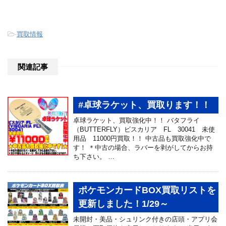
-
買取情報
関連記事
#卓球ラケット、買取ります！！
卓球ラケット、買取強化中！！ バタフライ
（BUTTERFLY）ビスカリア FL 30041 未使
用品 11000円買取！！ 中古品も買取強化中で
す！ ＊中古の場合、ラバーを剥がしてからお持
ち下さい。 …
ポケモンカードBOX買取リストを
更新しました！1/29～
未開封・美品・シュリンク付きの店頭・アプリ会