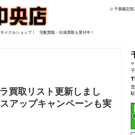
千葉鑑定団
リサイクルショップ！ 宅配買取・出張買取も受付中！
〒
千
T
営
ラ買取リスト更新しまし
駐
 プラスアップキャンペーンも実