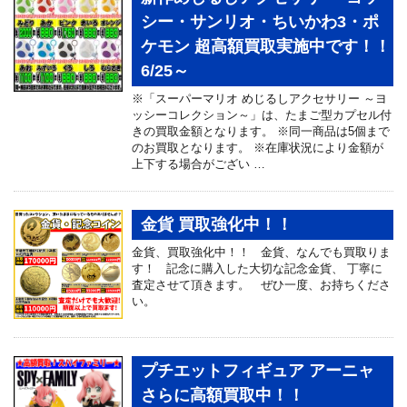
シー・サンリオ・ちいかわ3・ポ
ケモン 超高額買取実施中です！！
6/25～
※「スーパーマリオ めじるしアクセサリー ～ヨ
ッシーコレクション～」は、たまご型カプセル付
きの買取金額となります。 ※同一商品は5個まで
のお買取となります。 ※在庫状況により金額が
上下する場合がござい …
金貨 買取強化中！！
金貨、買取強化中！！ 金貨、なんでも買取りま
す！ 記念に購入した大切な記念金貨、 丁寧に
査定させて頂きます。 ぜひ一度、お持ちくださ
い。
プチエットフィギュア アーニャ
さらに高額買取中！！