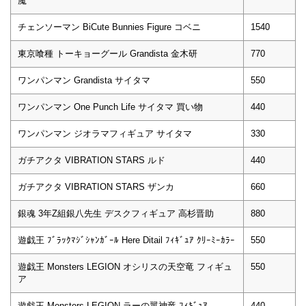
魔
チェンソーマン BiCute Bunnies Figure コベニ
1540
東京喰種 トーキョーグール Grandista 金木研
770
ワンパンマン Grandista サイタマ
550
ワンパンマン One Punch Life サイタマ 買い物
440
ワンパンマン ジオラマフィギュア サイタマ
330
ガチアクタ VIBRATION STARS ルド
440
ガチアクタ VIBRATION STARS ザンカ
660
銀魂 3年Z組銀八先生 デスクフィギュア 高杉晋助
880
遊戯王 ﾌﾞﾗｯｸﾏｼﾞｼｬﾝｶﾞｰﾙ Here Ditail ﾌｨｷﾞｭｱ ｸﾘｰﾐｰｶﾗｰ
550
遊戯王 Monsters LEGION オシリスの天空竜 フィギュ
550
ア
遊戯王 Monsters LEGION ラーの翼神竜 ﾌｨｷﾞｭｱ
440