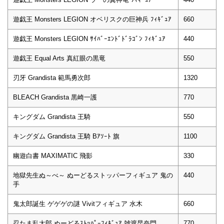
遊戯王 Monsters LEGION オベリスクの巨神兵 ﾌｨｷﾞｭｱ
660
遊戯王 Monsters LEGION ｻｲﾊﾞｰｴﾝﾄﾞﾄﾞﾗｺﾞﾝ ﾌｨｷﾞｭｱ
440
遊戯王 Equal Arts 真紅眼の黒竜
550
刃牙 Grandista 範馬勇次郎
1320
BLEACH Grandista 黒崎一護
770
キングダム Grandista 王騎
550
キングダム Grandista 王騎 Bｱｿｰﾄ 旗
1100
幽遊白書 MAXIMATIC 飛影
330
地獄先生ぬ～べ～ ぬーどるストッパーフィギュア 鬼の
440
手
鬼太郎誕生 ゲゲゲの謎 Vivitフィギュア 水木
660
忍たま乱太郎 ぬーどるｽﾄｯﾊﾟｰﾌｨｷﾞｭｱ 雑渡昆奈門
770