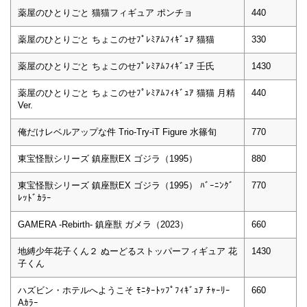
薬屋のひとりごと 猫猫フィギュア ポンチョ
440
薬屋のひとりごと ちょこのせﾌﾟﾚﾐｱﾑﾌｨｷﾞｭｱ 猫猫
330
薬屋のひとりごと ちょこのせﾌﾟﾚﾐｱﾑﾌｨｷﾞｭｱ 壬氏
1430
薬屋のひとりごと ちょこのせﾌﾟﾚﾐｱﾑﾌｨｷﾞｭｱ 猫猫 月精
440
Ver.
俺だけレベルアップな件 Trio-Try-iT Figure 水篠旬
770
東宝怪獣シリーズ 鎮座獣EX ゴジラ（1995）
880
東宝怪獣シリーズ 鎮座獣EX ゴジラ（1995） ﾊﾞｰﾆﾝｸﾞ
770
ﾚｯﾄﾞｶﾗｰ
GAMERA -Rebirth- 鎮座獣 ガメラ（2023）
660
地縛少年花子くん２ ぬーどるストッパーフィギュア 花
1430
子くん
ハズビン・ホテルへようこそ ﾓﾆﾀｰﾄｯﾌﾟﾌｨｷﾞｭｱ ﾁｬｰﾘｰ
660
Aｶﾗｰ