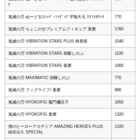
ｸ
鬼滅の刃 ぬーどるｽﾄｯﾊﾟｰﾌｨｷﾞｭｱ 宇髄天元 ｸﾗﾌﾄﾎﾘｯｸ
770
鬼滅の刃 ちょこのせプレミアムフィギュア 童磨
1760
鬼滅の刃 VIBRATION STARS PLUS 猗窩座
1540
鬼滅の刃 VIBRATION STARS 胡蝶しのぶ
1100
鬼滅の刃 VIBRATION STARS 童磨
1000
鬼滅の刃 MAXIMATIC 胡蝶しのぶ
770
鬼滅の刃 フィグライフ! 童磨
880
鬼滅の刃 HYOKOFIG 竈門禰豆子
1650
鬼滅の刃 HYOKOFIG 童磨
1320
僕のヒーローアカデミア AMAZING HEROES PLUS
1320
緑谷出久 SPECIAL