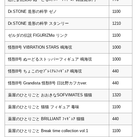
Dr.STONE 造形の科学 ゼノ
1100
Dr.STONE 造形の科学 スタンリー
1210
ゼルダの伝説 FIGURIZMα リンク
1100
怪獣8号 VIBRATION STARS 鳴海弦
1000
怪獣8号 ぬーどるストッパーフィギュア 鳴海弦
1000
怪獣8号 ちょこのせﾌﾟﾚﾐｱﾑﾌｨｷﾞｭｱ 鳴海弦
440
怪獣8号 Grandista 怪獣8号 日比野カフカver.
440
薬屋のひとりごと おおきなSOFVIMATES 猫猫
1320
薬屋のひとりごと 猫猫 フィギュア 毒味
1100
薬屋のひとりごと BRILLIANT ﾌｨｷﾞｭｱ 猫猫
440
薬屋のひとりごと Break time collection vol.1
1100