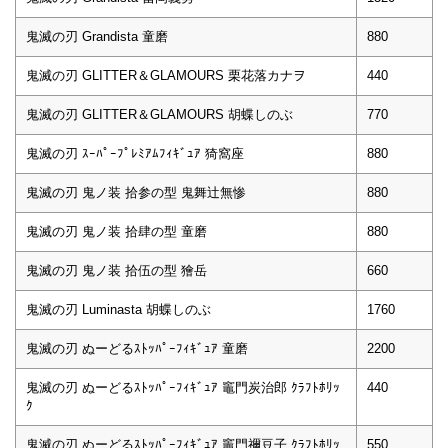
鬼滅の刃 Grandista 童磨
880
鬼滅の刃 GLITTER＆GLAMOURS 栗花落カナヲ
440
鬼滅の刃 GLITTER＆GLAMOURS 胡蝶しのぶ
770
鬼滅の刃 ｽｰﾊﾟｰﾌﾟﾚﾐｱﾑﾌｨｷﾞｭｱ 猗窩座
880
鬼滅の刃 鬼ノ装 拾参の型 鬼舞辻無惨
880
鬼滅の刃 鬼ノ装 拾肆の型 童磨
880
鬼滅の刃 鬼ノ装 拾伍の型 獪岳
660
鬼滅の刃 Luminasta 胡蝶しのぶ
1760
鬼滅の刃 ぬーどるｽﾄｯﾊﾟｰﾌｨｷﾞｭｱ 童磨
2200
鬼滅の刃 ぬーどるｽﾄｯﾊﾟｰﾌｨｷﾞｭｱ 竈門炭治郎 ｸﾗﾌﾄﾎﾘｯ
440
ｸ
鬼滅の刃 ぬーどるｽﾄｯﾊﾟｰﾌｨｷﾞｭｱ 竈門禰豆子 ｸﾗﾌﾄﾎﾘｯ
550