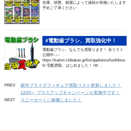
在庫、状態、相場によって値段が前後いたします
予めご了承ください
#電動歯ブラシ、買取強化中！
電動歯ブラシ、なんでも買取ります！ 全リスト
公開中↓↓↓
https://kaitori.chibakan.jp/list/appliance/toothbrus
h/ 宅配買取、はじめました！ htt …
PREV
新作プライズフィギュア買取リスト更新しました！
12/24～ プラスアップキャンペーンも実施中です！
NEXT
スニーカーくじ稼働しました！