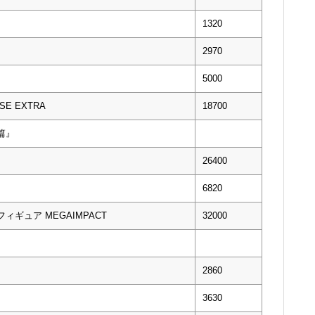
1320
2970
5000
SE EXTRA
18700
篇』
26400
6820
ギュア MEGAIMPACT
32000
2860
3630