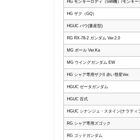
HG モンキーロディ（598機）/モンキ
HG ザク（GQ）
HGUC バウ(量産型)
RG RX-78-2 ガンダム Ver.2.0
MG ボール Ver.Ka
MG ウイングガンダム EW
HG シャア専用ザクII 赤い彗星Ver.
HGUC ゼータガンダム
HGUC 百式
HGUC シナンジュ・スタイン(ナラティブV
RG シャア専用ズゴック
RG ゴッドガンダム