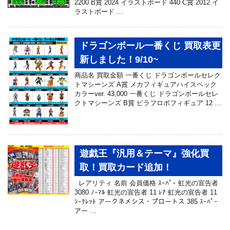
2200 B賞 2024 イラストボード 440 C賞 2012 イ
ラストボード …
ドラゴンボール一番くじ 買取表更
新しました！9/10~
商品名 買取金額 一番くじ ドラゴンボールセレク
トマシーンズ A賞 メカフィギュアハイスペック
カラーver. 43,000 一番くじ ドラゴンボールセレ
クトマシーンズ B賞 ピラフロボフィギュア 12 …
遊戯王『汎用＆テーマ』強化買
取！買取カード追加！
レアリティ 名前 会員価格 ｽｰﾊﾟｰ 虹光の宣告者
3080 ﾉｰﾏﾙ 虹光の宣告者 11 ﾚｱ 虹光の宣告者 11
ｼｰｸﾚｯﾄ アークネメシス・プロートス 385 ｽｰﾊﾟｰ
アー …