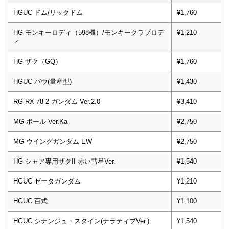
HGUC ドム/リックドム
¥1,760
HG モンキーロディ（598機）/モンキークラブロデ
¥1,210
ィ
HG ザク（GQ）
¥1,760
HGUC バウ(量産型)
¥1,430
RG RX-78-2 ガンダム Ver.2.0
¥3,410
MG ボール Ver.Ka
¥2,750
MG ウイングガンダム EW
¥2,750
HG シャア専用ザクII 赤い彗星Ver.
¥1,540
HGUC ゼータガンダム
¥1,210
HGUC 百式
¥1,100
HGUC シナンジュ・スタイン(ナラティブVer.)
¥1,540