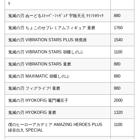
ｸ
鬼滅の刃 ぬーどるｽﾄｯﾊﾟｰﾌｨｷﾞｭｱ 宇髄天元 ｸﾗﾌﾄﾎﾘｯｸ
880
鬼滅の刃 ちょこのせプレミアムフィギュア 童磨
1760
鬼滅の刃 VIBRATION STARS PLUS 猗窩座
1540
鬼滅の刃 VIBRATION STARS 胡蝶しのぶ
1100
鬼滅の刃 VIBRATION STARS 童磨
880
鬼滅の刃 MAXIMATIC 胡蝶しのぶ
880
鬼滅の刃 フィグライフ! 童磨
880
鬼滅の刃 HYOKOFIG 竈門禰豆子
2000
鬼滅の刃 HYOKOFIG 童磨
1320
僕のヒーローアカデミア AMAZING HEROES PLUS
1100
緑谷出久 SPECIAL