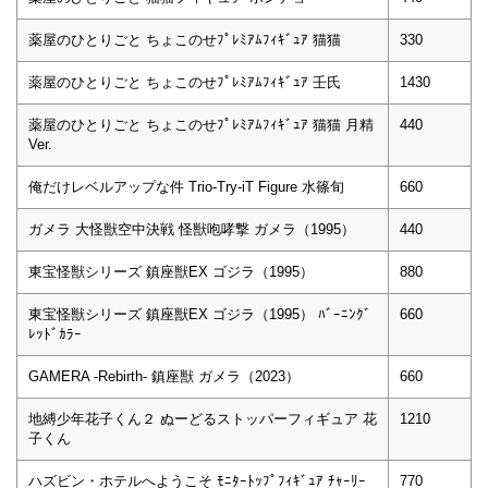
薬屋のひとりごと ちょこのせﾌﾟﾚﾐｱﾑﾌｨｷﾞｭｱ 猫猫
330
薬屋のひとりごと ちょこのせﾌﾟﾚﾐｱﾑﾌｨｷﾞｭｱ 壬氏
1430
薬屋のひとりごと ちょこのせﾌﾟﾚﾐｱﾑﾌｨｷﾞｭｱ 猫猫 月精
440
Ver.
俺だけレベルアップな件 Trio-Try-iT Figure 水篠旬
660
ガメラ 大怪獣空中決戦 怪獣咆哮撃 ガメラ（1995）
440
東宝怪獣シリーズ 鎮座獣EX ゴジラ（1995）
880
東宝怪獣シリーズ 鎮座獣EX ゴジラ（1995） ﾊﾞｰﾆﾝｸﾞ
660
ﾚｯﾄﾞｶﾗｰ
GAMERA -Rebirth- 鎮座獣 ガメラ（2023）
660
地縛少年花子くん２ ぬーどるストッパーフィギュア 花
1210
子くん
ハズビン・ホテルへようこそ ﾓﾆﾀｰﾄｯﾌﾟﾌｨｷﾞｭｱ ﾁｬｰﾘｰ
770