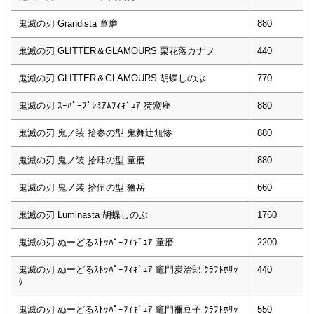
鬼滅の刃 Grandista 童磨
880
鬼滅の刃 GLITTER＆GLAMOURS 栗花落カナヲ
440
鬼滅の刃 GLITTER＆GLAMOURS 胡蝶しのぶ
770
鬼滅の刃 ｽｰﾊﾟｰﾌﾟﾚﾐｱﾑﾌｨｷﾞｭｱ 猗窩座
880
鬼滅の刃 鬼ノ装 拾参の型 鬼舞辻無惨
880
鬼滅の刃 鬼ノ装 拾肆の型 童磨
880
鬼滅の刃 鬼ノ装 拾伍の型 獪岳
660
鬼滅の刃 Luminasta 胡蝶しのぶ
1760
鬼滅の刃 ぬーどるｽﾄｯﾊﾟｰﾌｨｷﾞｭｱ 童磨
2200
鬼滅の刃 ぬーどるｽﾄｯﾊﾟｰﾌｨｷﾞｭｱ 竈門炭治郎 ｸﾗﾌﾄﾎﾘｯ
440
ｸ
鬼滅の刃 ぬーどるｽﾄｯﾊﾟｰﾌｨｷﾞｭｱ 竈門禰豆子 ｸﾗﾌﾄﾎﾘｯ
550