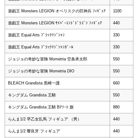
遊戯王 Monsters LEGION オベリスクの巨神兵 ﾌｨｷﾞｭｱ
1100
遊戯王 Monsters LEGION ｻｲﾊﾞｰｴﾝﾄﾞﾄﾞﾗｺﾞﾝ ﾌｨｷﾞｭｱ
440
遊戯王 Equal Arts ﾌﾞﾗｯｸﾏｼﾞｼｬﾝ
330
遊戯王 Equal Arts ﾌﾞﾗｯｸﾏｼﾞｼｬﾝｶﾞｰﾙ
330
ジョジョの奇妙な冒険 Mometria 空条承太郎
550
ジョジョの奇妙な冒険 Mometria DIO
550
BLEACH Grandista 黒崎一護
660
キングダム Grandista 王騎
550
キングダム Grandista 王騎 Bｱｿｰﾄ 旗
880
らんま1/2 早乙女乱馬 フィギュア （男）
440
らんま1/2 響良牙 フィギュア
440