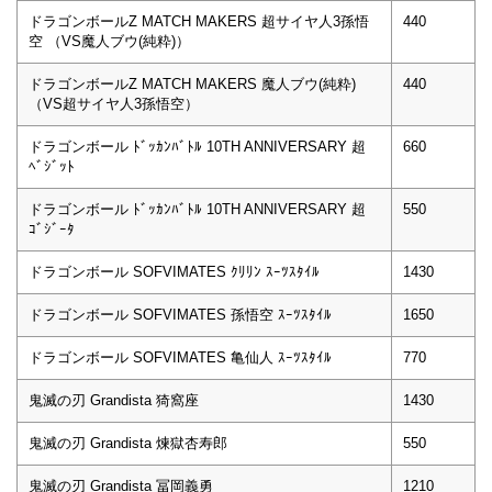
ドラゴンボールZ MATCH MAKERS 超サイヤ人3孫悟
440
空 （VS魔人ブウ(純粋)）
ドラゴンボールZ MATCH MAKERS 魔人ブウ(純粋)
440
（VS超サイヤ人3孫悟空）
ドラゴンボール ﾄﾞｯｶﾝﾊﾞﾄﾙ 10TH ANNIVERSARY 超
660
ﾍﾞｼﾞｯﾄ
ドラゴンボール ﾄﾞｯｶﾝﾊﾞﾄﾙ 10TH ANNIVERSARY 超
550
ｺﾞｼﾞｰﾀ
ドラゴンボール SOFVIMATES ｸﾘﾘﾝ ｽｰﾂｽﾀｲﾙ
1430
ドラゴンボール SOFVIMATES 孫悟空 ｽｰﾂｽﾀｲﾙ
1650
ドラゴンボール SOFVIMATES 亀仙人 ｽｰﾂｽﾀｲﾙ
770
鬼滅の刃 Grandista 猗窩座
1430
鬼滅の刃 Grandista 煉獄杏寿郎
550
鬼滅の刃 Grandista 冨岡義勇
1210