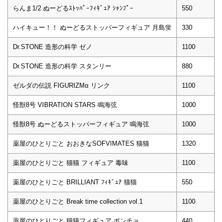
らんま1/2 ぬーどるｽﾄｯﾊﾟｰﾌｨｷﾞｭｱ ｼｬﾝﾌﾟｰ
550
ハイキュー！！ ぬーどるストッパーフィギュア 月島蛍
330
Dr.STONE 造形の科学 ゼノ
1100
Dr.STONE 造形の科学 スタンリー
880
ゼルダの伝説 FIGURIZMα リンク
1100
怪獣8号 VIBRATION STARS 鳴海弦
1000
怪獣8号 ぬーどるストッパーフィギュア 鳴海弦
1000
薬屋のひとりごと おおきなSOFVIMATES 猫猫
1320
薬屋のひとりごと 猫猫 フィギュア 毒味
1100
薬屋のひとりごと BRILLIANT ﾌｨｷﾞｭｱ 猫猫
550
薬屋のひとりごと Break time collection vol.1
1100
薬屋のひとりごと 猫猫フィギュア ポンチョ
440