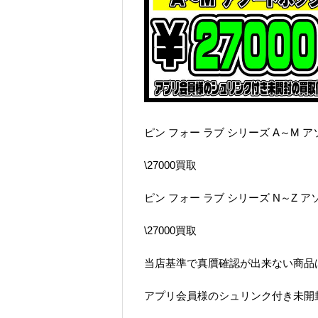
ピン フォー ラブ シリーズ A～M 
\27000買取
ピン フォー ラブ シリーズ N～Z 
\27000買取
当店基準で真贋確認が出来ない商品
アプリ会員様のシュリンク付き未開