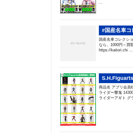
…
#国産名車
国産名車コレクショ
なら、1000円～
https://kaitori.chi …
S.H.Fig
商品名 アプリ会員様
ライダー響鬼 143
ライダーアギト グ