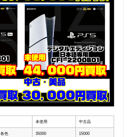
未使用
中古品
ﾝ 各色
35000
15000