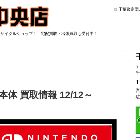
千葉鑑定団
リサイクルショップ！ 宅配買取・出張買取も受付中！
〒
千
T
営
5本体 買取情報 12/12～
駐