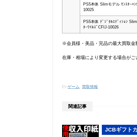
PS5本体 Slimモデル ﾓﾝｽﾀｰﾊﾝﾀ
10025
PS5本体 ﾃﾞｼﾞﾀﾙｴﾃﾞｨｼｮﾝ Sl
ﾀｰﾜｲﾙｽﾞCFIJ-10026
※会員様・美品・完品の最大買取金
在庫・相場により変更する場合がご
-
ゲーム
,
買取情報
関連記事
JCBギフト