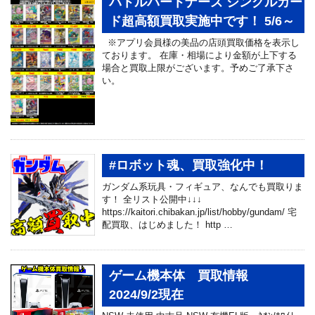
バトルパートナーズ シングルカー
ド超高額買取実施中です！ 5/6～
※アプリ会員様の美品の店頭買取価格を表示し
ております。 在庫・相場により金額が上下する
場合と買取上限がございます。予めご了承下さ
い。
#ロボット魂、買取強化中！
ガンダム系玩具・フィギュア、なんでも買取りま
す！ 全リスト公開中↓↓↓
https://kaitori.chibakan.jp/list/hobby/gundam/ 宅
配買取、はじめました！ http …
ゲーム機本体 買取情報
2024/9/2現在