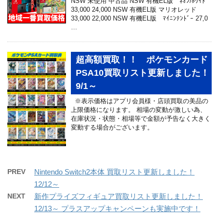
NSW 未使用 中古品 NSW 有機EL版 ﾈｵﾝ/ﾎﾜｲﾄ
33,000 24,000 NSW 有機EL版 マリオレッド
33,000 22,000 NSW 有機EL版 ﾏｲﾆﾝﾃﾝﾄﾞｰ 27,0
…
超高額買取！！ ポケモンカード
PSA10買取リスト更新しました！
9/1～
※表示価格はアプリ会員様・店頭買取の美品の
上限価格になります。 相場の変動が激しい為、
在庫状況・状態・相場等で金額が予告なく大きく
変動する場合がございます。
PREV
Nintendo Switch2本体 買取リスト更新しました！
12/12～
NEXT
新作プライズフィギュア買取リスト更新しました！
12/13～ プラスアップキャンペーンも実施中です！