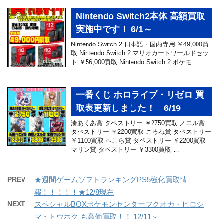
Nintendo Switch2本体 高額買取
実施中です！ 6/1～
Nintendo Switch 2 日本語・国内専用 ￥49,000買
取 Nintendo Switch 2 マリオカートワールドセッ
ト ￥56,000買取 Nintendo Switch 2 ポケモ …
一番くじ ホロライブ・リゼロ 買
取表更新しました！ 6/19
湊あくあ賞 タペストリー ￥2750買取 ノエル賞
タペストリー ￥2200買取 ころね賞 タペストリー
￥1100買取 ぺこら賞 タペストリー ￥2200買取
マリン賞 タペストリー ￥3300買取 …
PREV
★週間ゲームソフトランキングPS5強化買取情
報！！！！！★12/8現在
NEXT
スペシャルBOXポケモンセンターフクオカ・ヒロシ
マ・トウホク も高価買取！！ 12/11～