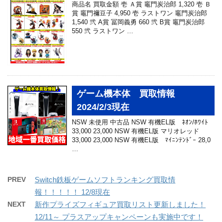
商品名 買取金額 壱 Ａ賞 竈門炭治郎 1,320 壱 Ｂ
賞 竈門禰豆子 4,950 壱 ラストワン 竈門炭治郎
1,540 弐 A賞 冨岡義勇 660 弐 B賞 竈門炭治郎
550 弐 ラストワン …
ゲーム機本体 買取情報
2024/2/3現在
NSW 未使用 中古品 NSW 有機EL版 ﾈｵﾝ/ﾎﾜｲﾄ
33,000 23,000 NSW 有機EL版 マリオレッド
33,000 23,000 NSW 有機EL版 ﾏｲﾆﾝﾃﾝﾄﾞｰ 28,0
…
PREV
Switch鉄板ゲームソフトランキング買取情
報！！！！！ 12/8現在
NEXT
新作プライズフィギュア買取リスト更新しました！
12/11～ プラスアップキャンペーンも実施中です！