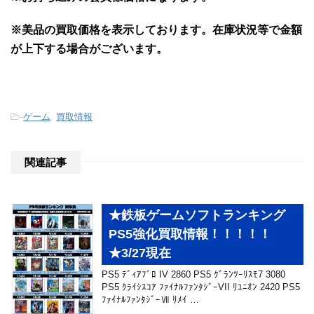
※美品の買取価格を表示しております。
在庫状況等で金額
が上下する場合がございます。
-
ゲーム
,
買取情報
関連記事
★鉄板ゲームソフトランキング
PS5強化買取情報！！！！！
★3/27現在
PS5 ﾃﾞｨｱﾌﾞﾛ IV 2860 PS5 ｸﾞﾗﾝﾂｰﾘｽﾓ7 3080
PS5 ｸﾗｲｼｽｺｱ ﾌｧｲﾅﾙﾌｧﾝﾀｼﾞｰVII ﾘﾕﾆｵﾝ 2420 PS5
ﾌｧｲﾅﾙﾌｧﾝﾀｼﾞｰⅦ ﾘﾒｲ …