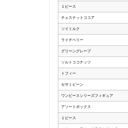
１ピース
チェスナットココア
ソイミルク
ライチベリー
グリーングレープ
ソルトココナッツ
トフィー
セサミビーン
ワンピースシリーズフィギュア
アソートボックス
１ピース