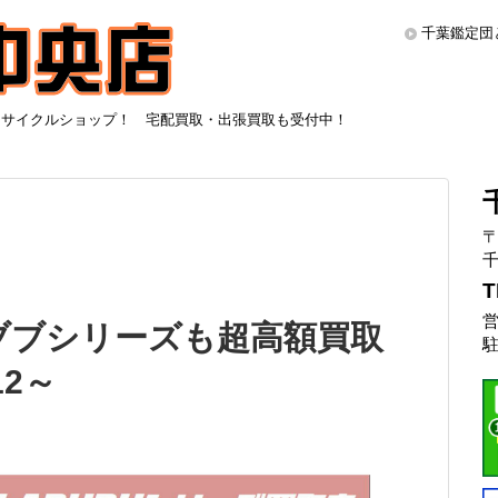
千葉鑑定団
リサイクルショップ！ 宅配買取・出張買取も受付中！
〒
千
T
営
ブブシリーズも超高額買取
駐
12～