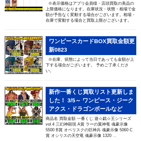
※表示価格はアプリ会員様・店頭買取の美品の
上限価格になります。在庫状況・状態・相場で金
額が予告なく変動する場合がございます。相場・
在庫で変動する場合と買取上限がございます。
ワンピースカードBOX買取金額更
新0823
※在庫、状態によって当日であっても金額が上
下する場合がございます。 予めご了承くださ
い。
新作一番くじ買取リスト更新しま
した！ 3/5～ ワンピース・ジーク
アクス・ドラゴンボールなど
商品名 買取金額 一番くじ 遊☆戯☆王シリーズ
vol.4 三幻神顕現 A賞 ラーの翼神竜 魂豪示像
5500 B賞 オベリスクの巨神兵 魂豪示像 5060 C
賞 オシリスの天空竜 魂豪示像 1320 …