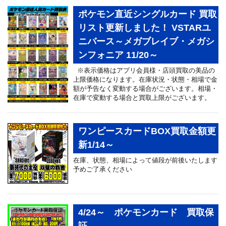
ポケモン直近シングルカード 買取
リスト更新しました！ VSTARユ
ニバース～メガブレイブ・メガシ
ンフォニア 11/20～
※表示価格はアプリ会員様・店頭買取の美品の
上限価格になります。在庫状況・状態・相場で金
額が予告なく変動する場合がございます。相場・
在庫で変動する場合と買取上限がございます。
ワンピースカードBOX買取金額更
新1/14～
在庫、状態、相場によって値段が前後いたします
予めご了承ください
4/24～ ポケモンカード 買取保