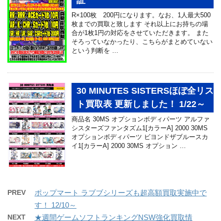
証
R×100枚 200円になります。なお、1人最大500
枚までの買取と致します それ以上にお持ちの場
合が1枚1円の対応をさせていただきます。 また
そろっていなかったり、こちらがまとめていない
という判断を …
30 MINUTES SISTERSほぼ全リス
ト買取表 更新しました！ 1/22～
商品名 30MS オプションボディパーツ アルファ
シスターズファンタズム1[カラーA] 2000 30MS
オプションボディパーツ ビヨンドザブルースカ
イ1[カラーA] 2000 30MS オプション …
PREV
ポップマート ラブブシリーズも超高額買取実施中で
す！ 12/10～
NEXT
★週間ゲームソフトランキングNSW強化買取情