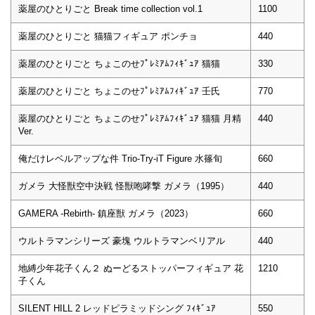
薬屋のひとりごと Break time collection vol.1
1100
薬屋のひとりごと 猫猫フィギュア ポンチョ
440
薬屋のひとりごと ちょこのせﾌﾟﾚﾐｱﾑﾌｨｷﾞｭｱ 猫猫
330
薬屋のひとりごと ちょこのせﾌﾟﾚﾐｱﾑﾌｨｷﾞｭｱ 壬氏
770
薬屋のひとりごと ちょこのせﾌﾟﾚﾐｱﾑﾌｨｷﾞｭｱ 猫猫 月精
440
Ver.
俺だけレベルアップな件 Trio-Try-iT Figure 水篠旬
660
ガメラ 大怪獣空中決戦 怪獣咆哮撃 ガメラ（1995）
440
GAMERA -Rebirth- 鎮座獣 ガメラ（2023）
660
ウルトラマンシリーズ 豪塊 ウルトラマンベリアル
440
地縛少年花子くん２ ぬーどるストッパーフィギュア 花
1210
子くん
SILENT HILL 2 レッドピラミッドシング ﾌｨｷﾞｭｱ
550