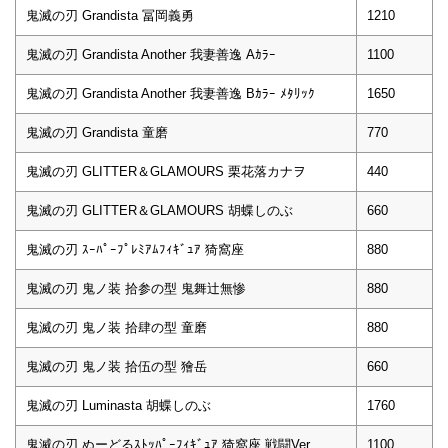
鬼滅の刃 Grandista 冨岡義勇
1210
鬼滅の刃 Grandista Another 我妻善逸 Aｶﾗｰ
1100
鬼滅の刃 Grandista Another 我妻善逸 Bｶﾗｰ ﾒﾀﾘｯｸ
1650
鬼滅の刃 Grandista 童磨
770
鬼滅の刃 GLITTER＆GLAMOURS 栗花落カナヲ
440
鬼滅の刃 GLITTER＆GLAMOURS 胡蝶しのぶ
660
鬼滅の刃 ｽｰﾊﾟｰﾌﾟﾚﾐｱﾑﾌｨｷﾞｭｱ 猗窩座
880
鬼滅の刃 鬼ノ装 拾参の型 鬼舞辻無惨
880
鬼滅の刃 鬼ノ装 拾肆の型 童磨
880
鬼滅の刃 鬼ノ装 拾伍の型 獪岳
660
鬼滅の刃 Luminasta 胡蝶しのぶ
1760
鬼滅の刃 ぬーどるｽﾄｯﾊﾟｰﾌｨｷﾞｭｱ 猗窩座 戦闘Ver.
1100