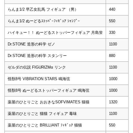
らんま1/2 早乙女乱馬 フィギュア （男）
440
らんま1/2 ぬーどるｽﾄｯﾊﾟｰﾌｨｷﾞｭｱ ｼｬﾝﾌﾟｰ
550
ハイキュー！！ ぬーどるストッパーフィギュア 月島蛍
330
Dr.STONE 造形の科学 ゼノ
1100
Dr.STONE 造形の科学 スタンリー
880
ゼルダの伝説 FIGURIZMα リンク
1100
怪獣8号 VIBRATION STARS 鳴海弦
1000
怪獣8号 ぬーどるストッパーフィギュア 鳴海弦
1000
薬屋のひとりごと おおきなSOFVIMATES 猫猫
1320
薬屋のひとりごと 猫猫 フィギュア 毒味
1100
薬屋のひとりごと BRILLIANT ﾌｨｷﾞｭｱ 猫猫
550