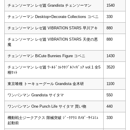
チェンソーマン レゼ篇 Grandista チェンソーマン
1540
チェンソーマン Desktop×Decorate Collections コベニ
330
チェンソーマン レゼ篇 VIBRATION STARS 早川アキ
880
チェンソーマン レゼ篇 VIBRATION STARS 天使の悪
880
魔
チェンソーマン BiCute Bunnies Figure コベニ
1430
チェンソーマン レゼ篇 ﾜｰﾙﾄﾞｺﾚｸﾀﾌﾞﾙﾌｨｷﾞｭｱ vol.1 全5
3520
種ｾｯﾄ
東京喰種 トーキョーグール Grandista 金木研
1100
ワンパンマン Grandista サイタマ
550
ワンパンマン One Punch Life サイタマ 買い物
440
機動戦士ジークアクス 限械突破 ｼﾞｰｸｱｸｽ ｵﾒｶﾞ･ｻｲｺﾐｭ
330
起動前