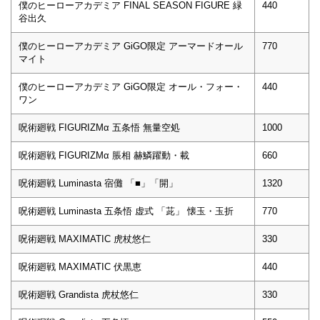
僕のヒーローアカデミア FINAL SEASON FIGURE 緑
440
谷出久
僕のヒーローアカデミア GiGO限定 アーマードオール
770
マイト
僕のヒーローアカデミア GiGO限定 オール・フォー・
440
ワン
呪術廻戦 FIGURIZMα 五条悟 無量空処
1000
呪術廻戦 FIGURIZMα 脹相 赫鱗躍動・載
660
呪術廻戦 Luminasta 宿儺 「■」「開」
1320
呪術廻戦 Luminasta 五条悟 虚式 「茈」 懐玉・玉折
770
呪術廻戦 MAXIMATIC 虎杖悠仁
330
呪術廻戦 MAXIMATIC 伏黒恵
440
呪術廻戦 Grandista 虎杖悠仁
330