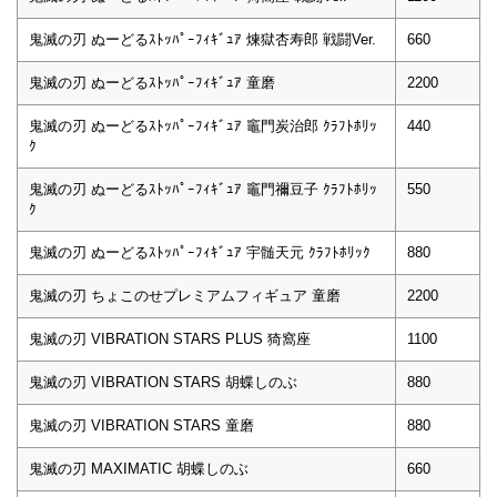
鬼滅の刃 ぬーどるｽﾄｯﾊﾟｰﾌｨｷﾞｭｱ 煉獄杏寿郎 戦闘Ver.
660
鬼滅の刃 ぬーどるｽﾄｯﾊﾟｰﾌｨｷﾞｭｱ 童磨
2200
鬼滅の刃 ぬーどるｽﾄｯﾊﾟｰﾌｨｷﾞｭｱ 竈門炭治郎 ｸﾗﾌﾄﾎﾘｯ
440
ｸ
鬼滅の刃 ぬーどるｽﾄｯﾊﾟｰﾌｨｷﾞｭｱ 竈門禰豆子 ｸﾗﾌﾄﾎﾘｯ
550
ｸ
鬼滅の刃 ぬーどるｽﾄｯﾊﾟｰﾌｨｷﾞｭｱ 宇髄天元 ｸﾗﾌﾄﾎﾘｯｸ
880
鬼滅の刃 ちょこのせプレミアムフィギュア 童磨
2200
鬼滅の刃 VIBRATION STARS PLUS 猗窩座
1100
鬼滅の刃 VIBRATION STARS 胡蝶しのぶ
880
鬼滅の刃 VIBRATION STARS 童磨
880
鬼滅の刃 MAXIMATIC 胡蝶しのぶ
660