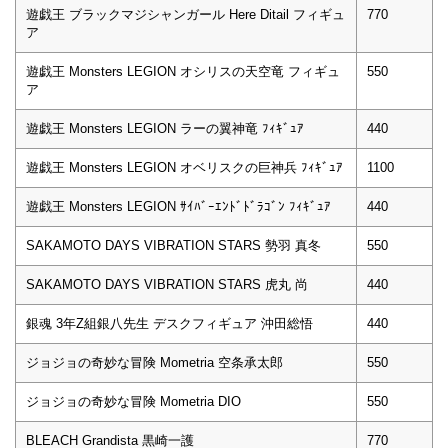
遊戯王 ブラックマジシャンガール Here Ditail フィギュ
770
ア
遊戯王 Monsters LEGION オシリスの天空竜 フィギュ
550
ア
遊戯王 Monsters LEGION ラーの翼神竜 ﾌｨｷﾞｭｱ
440
遊戯王 Monsters LEGION オベリスクの巨神兵 ﾌｨｷﾞｭｱ
1100
遊戯王 Monsters LEGION ｻｲﾊﾞｰｴﾝﾄﾞﾄﾞﾗｺﾞﾝ ﾌｨｷﾞｭｱ
440
SAKAMOTO DAYS VIBRATION STARS 勢羽 真冬
550
SAKAMOTO DAYS VIBRATION STARS 虎丸 尚
440
銀魂 3年Z組銀八先生 デスクフィギュア 沖田総悟
440
ジョジョの奇妙な冒険 Mometria 空条承太郎
550
ジョジョの奇妙な冒険 Mometria DIO
550
BLEACH Grandista 黒崎一護
770