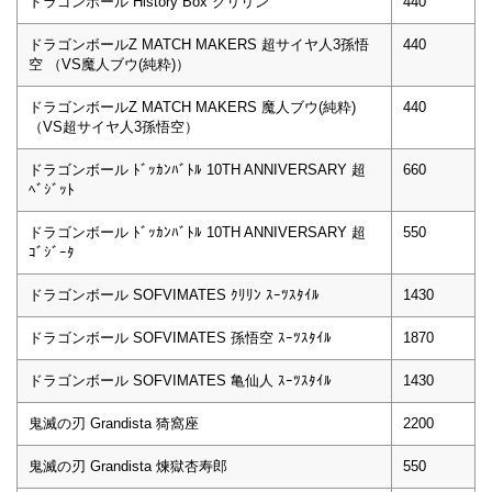
ドラゴンボール History Box クリリン
440
ドラゴンボールZ MATCH MAKERS 超サイヤ人3孫悟
440
空 （VS魔人ブウ(純粋)）
ドラゴンボールZ MATCH MAKERS 魔人ブウ(純粋)
440
（VS超サイヤ人3孫悟空）
ドラゴンボール ﾄﾞｯｶﾝﾊﾞﾄﾙ 10TH ANNIVERSARY 超
660
ﾍﾞｼﾞｯﾄ
ドラゴンボール ﾄﾞｯｶﾝﾊﾞﾄﾙ 10TH ANNIVERSARY 超
550
ｺﾞｼﾞｰﾀ
ドラゴンボール SOFVIMATES ｸﾘﾘﾝ ｽｰﾂｽﾀｲﾙ
1430
ドラゴンボール SOFVIMATES 孫悟空 ｽｰﾂｽﾀｲﾙ
1870
ドラゴンボール SOFVIMATES 亀仙人 ｽｰﾂｽﾀｲﾙ
1430
鬼滅の刃 Grandista 猗窩座
2200
鬼滅の刃 Grandista 煉獄杏寿郎
550