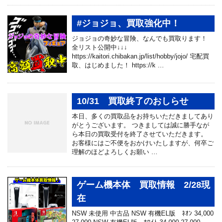
#ジョジョ、買取強化中！
ジョジョの奇妙な冒険、なんでも買取ります！
全リスト公開中↓↓↓
https://kaitori.chibakan.jp/list/hobby/jojo/ 宅配買
取、はじめました！ https://k …
10/31 買取終了のおしらせ
本日、多くの買取品をお持ちいただきましてあり
がとうございます。 つきましては誠に勝手なが
ら本日の買取受付を終了させていただきます。
お客様にはご不便をおかけいたしますが、何卒ご
理解のほどよろしくお願い …
ゲーム機本体 買取情報 2/28現
在
NSW 未使用 中古品 NSW 有機EL版 ﾈｵﾝ 34,000