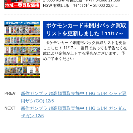
27,000 NSW 有機EL版 ﾎﾜｲﾄ 34,000 27,000
NSW 有機EL版 ﾏｲﾆﾝﾃﾝﾄﾞｰ 28,000 23,0 …
ポケモンカード未開封パック買取
リストを更新しました！11/17～
ポケモンカード未開封パック買取リストを更新
しました！ 11/17～ 当日であっても予告なく在
庫により金額が上下する場合がございます。 予
めご了承ください
PREV
新作ガンプラ 超高額買取実施中！HG 1/144 シャア専
用ザク(GQ) 12/6
NEXT
新作ガンプラ 超高額買取実施中！HG 1/144 ガンダム
ザガン 12/6