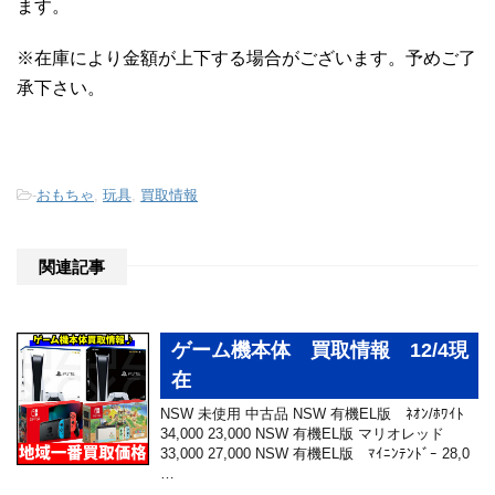
ます。
※在庫により金額が上下する場合がございます。予めご了
承下さい。
-
おもちゃ
,
玩具
,
買取情報
関連記事
ゲーム機本体 買取情報 12/4現
在
NSW 未使用 中古品 NSW 有機EL版 ﾈｵﾝ/ﾎﾜｲﾄ
34,000 23,000 NSW 有機EL版 マリオレッド
33,000 27,000 NSW 有機EL版 ﾏｲﾆﾝﾃﾝﾄﾞｰ 28,0
…