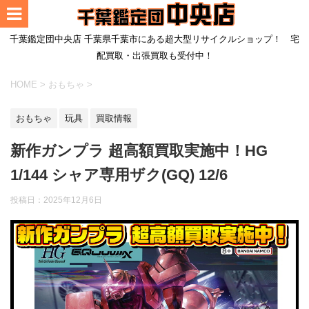
千葉鑑定団中央店 千葉県千葉市にある超大型リサイクルショップ！ 宅
配買取・出張買取も受付中！
HOME
>
おもちゃ
>
おもちゃ
玩具
買取情報
新作ガンプラ 超高額買取実施中！HG
1/144 シャア専用ザク(GQ) 12/6
投稿日：
2025年12月6日