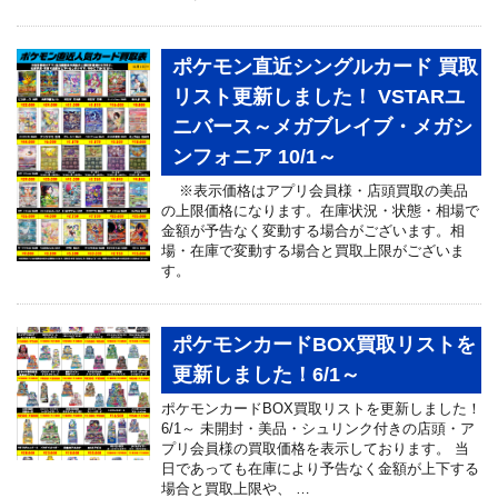
ポケモン直近シングルカード 買取
リスト更新しました！ VSTARユ
ニバース～メガブレイブ・メガシ
ンフォニア 10/1～
※表示価格はアプリ会員様・店頭買取の美品
の上限価格になります。在庫状況・状態・相場で
金額が予告なく変動する場合がございます。相
場・在庫で変動する場合と買取上限がございま
す。
ポケモンカードBOX買取リストを
更新しました！6/1～
ポケモンカードBOX買取リストを更新しました！
6/1～ 未開封・美品・シュリンク付きの店頭・ア
プリ会員様の買取価格を表示しております。 当
日であっても在庫により予告なく金額が上下する
場合と買取上限や、 …