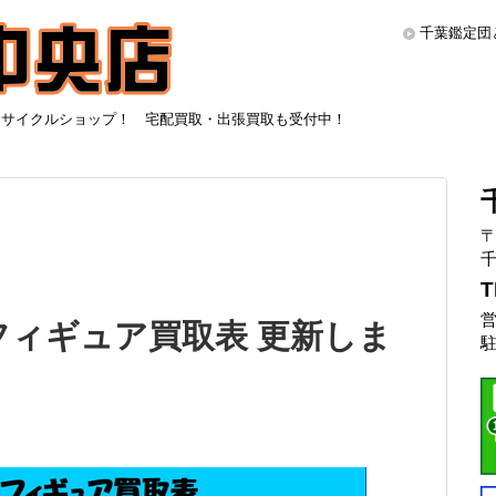
千葉鑑定団
リサイクルショップ！ 宅配買取・出張買取も受付中！
〒
千
T
営
フィギュア買取表 更新しま
駐