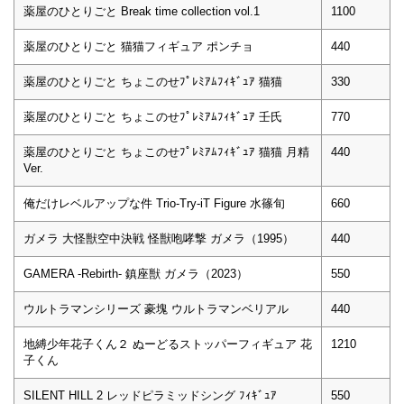
薬屋のひとりごと Break time collection vol.1
1100
薬屋のひとりごと 猫猫フィギュア ポンチョ
440
薬屋のひとりごと ちょこのせﾌﾟﾚﾐｱﾑﾌｨｷﾞｭｱ 猫猫
330
薬屋のひとりごと ちょこのせﾌﾟﾚﾐｱﾑﾌｨｷﾞｭｱ 壬氏
770
薬屋のひとりごと ちょこのせﾌﾟﾚﾐｱﾑﾌｨｷﾞｭｱ 猫猫 月精
440
Ver.
俺だけレベルアップな件 Trio-Try-iT Figure 水篠旬
660
ガメラ 大怪獣空中決戦 怪獣咆哮撃 ガメラ（1995）
440
GAMERA -Rebirth- 鎮座獣 ガメラ（2023）
550
ウルトラマンシリーズ 豪塊 ウルトラマンベリアル
440
地縛少年花子くん２ ぬーどるストッパーフィギュア 花
1210
子くん
SILENT HILL 2 レッドピラミッドシング ﾌｨｷﾞｭｱ
550