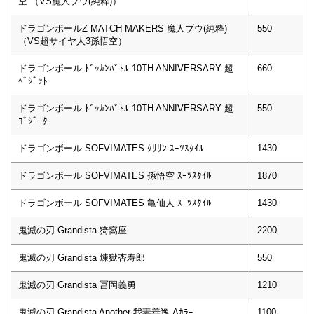
空 （VS魔人ブウ(純粋)）
ドラゴンボールZ MATCH MAKERS 魔人ブウ(純粋)
550
（VS超サイヤ人3孫悟空）
ドラゴンボール ﾄﾞｯｶﾝﾊﾞﾄﾙ 10TH ANNIVERSARY 超
660
ﾍﾞｼﾞｯﾄ
ドラゴンボール ﾄﾞｯｶﾝﾊﾞﾄﾙ 10TH ANNIVERSARY 超
550
ｺﾞｼﾞｰﾀ
ドラゴンボール SOFVIMATES ｸﾘﾘﾝ ｽｰﾂｽﾀｲﾙ
1430
ドラゴンボール SOFVIMATES 孫悟空 ｽｰﾂｽﾀｲﾙ
1870
ドラゴンボール SOFVIMATES 亀仙人 ｽｰﾂｽﾀｲﾙ
1430
鬼滅の刃 Grandista 猗窩座
2200
鬼滅の刃 Grandista 煉獄杏寿郎
550
鬼滅の刃 Grandista 冨岡義勇
1210
鬼滅の刃 Grandista Another 我妻善逸 Aｶﾗｰ
1100