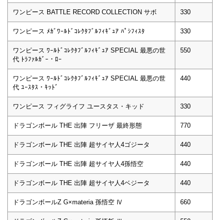
ワンピース BATTLE RECORD COLLECTION サボ
330
ワンピース ﾒｶﾞﾜｰﾙﾄﾞｺﾚｸﾀﾌﾞﾙﾌｨｷﾞｭｱ ﾊﾟｼﾌｨｽﾀ
330
ワンピース ﾜｰﾙﾄﾞｺﾚｸﾀﾌﾞﾙﾌｨｷﾞｭｱ SPECIAL 最悪の世
550
代 ﾄﾗﾌｧﾙｶﾞｰ・ﾛｰ
ワンピース ﾜｰﾙﾄﾞｺﾚｸﾀﾌﾞﾙﾌｨｷﾞｭｱ SPECIAL 最悪の世
440
代 ﾕｰｽﾀｽ・ｷｯﾄﾞ
ワンピース フィグライフ ユースタス・キッド
330
ドラゴンボール THE 出陣 フリーザ 最終形態
770
ドラゴンボール THE 出陣 超サイヤ人4ゴジータ
440
ドラゴンボール THE 出陣 超サイヤ人4孫悟空
440
ドラゴンボール THE 出陣 超サイヤ人4ベジータ
440
ドラゴンボールZ G×materia 孫悟空 Ⅳ
660