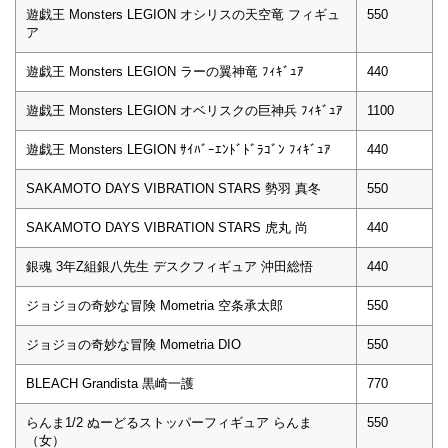
遊戯王 Monsters LEGION オシリスの天空竜 フィギュ
550
ア
遊戯王 Monsters LEGION ラーの翼神竜 ﾌｨｷﾞｭｱ
440
遊戯王 Monsters LEGION オベリスクの巨神兵 ﾌｨｷﾞｭｱ
1100
遊戯王 Monsters LEGION ｻｲﾊﾞｰｴﾝﾄﾞﾄﾞﾗｺﾞﾝ ﾌｨｷﾞｭｱ
440
SAKAMOTO DAYS VIBRATION STARS 勢羽 真冬
550
SAKAMOTO DAYS VIBRATION STARS 虎丸 尚
440
銀魂 3年Z組銀八先生 デスクフィギュア 沖田総悟
440
ジョジョの奇妙な冒険 Mometria 空条承太郎
550
ジョジョの奇妙な冒険 Mometria DIO
550
BLEACH Grandista 黒崎一護
770
らんま1/2 ぬーどるストッパーフィギュア らんま
550
（女）