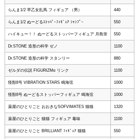
らんま1/2 早乙女乱馬 フィギュア （男）
440
らんま1/2 ぬーどるｽﾄｯﾊﾟｰﾌｨｷﾞｭｱ ｼｬﾝﾌﾟｰ
550
ハイキュー！！ ぬーどるストッパーフィギュア 月島蛍
550
Dr.STONE 造形の科学 ゼノ
1100
Dr.STONE 造形の科学 スタンリー
880
ゼルダの伝説 FIGURIZMα リンク
1100
怪獣8号 VIBRATION STARS 鳴海弦
1000
怪獣8号 ぬーどるストッパーフィギュア 鳴海弦
1000
薬屋のひとりごと おおきなSOFVIMATES 猫猫
1320
薬屋のひとりごと 猫猫 フィギュア 毒味
1100
薬屋のひとりごと BRILLIANT ﾌｨｷﾞｭｱ 猫猫
550