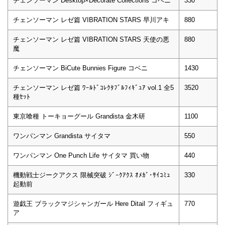
チェンソーマン Desktop×Decorate Collections コベニ
330
チェンソーマン レゼ篇 VIBRATION STARS 早川アキ
880
チェンソーマン レゼ篇 VIBRATION STARS 天使の悪
880
魔
チェンソーマン BiCute Bunnies Figure コベニ
1430
チェンソーマン レゼ篇 ﾜｰﾙﾄﾞｺﾚｸﾀﾌﾞﾙﾌｨｷﾞｭｱ vol.1 全5
3520
種ｾｯﾄ
東京喰種 トーキョーグール Grandista 金木研
1100
ワンパンマン Grandista サイタマ
550
ワンパンマン One Punch Life サイタマ 買い物
440
機動戦士ジークアクス 限械突破 ｼﾞｰｸｱｸｽ ｵﾒｶﾞ･ｻｲｺﾐｭ
330
起動前
遊戯王 ブラックマジシャンガール Here Ditail フィギュ
770
ア