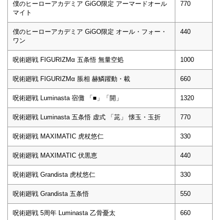
僕のヒーローアカデミア GiGO限定 アーマードオール
770
マイト
僕のヒーローアカデミア GiGO限定 オール・フォー・
440
ワン
呪術廻戦 FIGURIZMα 五条悟 無量空処
1000
呪術廻戦 FIGURIZMα 脹相 赫鱗躍動・載
660
呪術廻戦 Luminasta 宿儺 「■」「開」
1320
呪術廻戦 Luminasta 五条悟 虚式 「茈」 懐玉・玉折
770
呪術廻戦 MAXIMATIC 虎杖悠仁
330
呪術廻戦 MAXIMATIC 伏黒恵
440
呪術廻戦 Grandista 虎杖悠仁
330
呪術廻戦 Grandista 五条悟
550
呪術廻戦 5周年 Luminasta 乙骨憂太
660