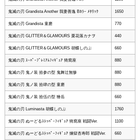
鬼滅の刃 Grandista Another 我妻善逸 Bｶﾗｰ ﾒﾀﾘｯｸ
1650
鬼滅の刃 Grandista 童磨
770
鬼滅の刃 GLITTER＆GLAMOURS 栗花落カナヲ
440
鬼滅の刃 GLITTER＆GLAMOURS 胡蝶しのぶ
660
鬼滅の刃 ｽｰﾊﾟｰﾌﾟﾚﾐｱﾑﾌｨｷﾞｭｱ 猗窩座
880
鬼滅の刃 鬼ノ装 拾参の型 鬼舞辻無惨
880
鬼滅の刃 鬼ノ装 拾肆の型 童磨
880
鬼滅の刃 鬼ノ装 拾伍の型 獪岳
660
鬼滅の刃 Luminasta 胡蝶しのぶ
1760
鬼滅の刃 ぬーどるｽﾄｯﾊﾟｰﾌｨｷﾞｭｱ 猗窩座 戦闘Ver.
1100
鬼滅の刃 ぬーどるｽﾄｯﾊﾟｰﾌｨｷﾞｭｱ 煉獄杏寿郎 戦闘Ver.
660