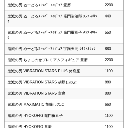
鬼滅の刃 ぬーどるｽﾄｯﾊﾟｰﾌｨｷﾞｭｱ 童磨
2200
鬼滅の刃 ぬーどるｽﾄｯﾊﾟｰﾌｨｷﾞｭｱ 竈門炭治郎 ｸﾗﾌﾄﾎﾘｯ
440
ｸ
鬼滅の刃 ぬーどるｽﾄｯﾊﾟｰﾌｨｷﾞｭｱ 竈門禰豆子 ｸﾗﾌﾄﾎﾘｯ
550
ｸ
鬼滅の刃 ぬーどるｽﾄｯﾊﾟｰﾌｨｷﾞｭｱ 宇髄天元 ｸﾗﾌﾄﾎﾘｯｸ
880
鬼滅の刃 ちょこのせプレミアムフィギュア 童磨
2200
鬼滅の刃 VIBRATION STARS PLUS 猗窩座
1100
鬼滅の刃 VIBRATION STARS 胡蝶しのぶ
880
鬼滅の刃 VIBRATION STARS 童磨
880
鬼滅の刃 MAXIMATIC 胡蝶しのぶ
660
鬼滅の刃 HYOKOFIG 竈門禰豆子
1100
鬼滅の刃 HYOKOFIG 童磨
1100