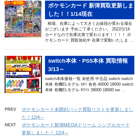
ポケモンカード 新弾買取更新しま
した！！1/14現在
相場、在庫によって大きくお値段が変わる場合
がございます 予めご了承ください。 2022/1/14
カードなので在庫次第で変わります！！！！ ポ
ケモンカード 買取強化中 在庫で変動いたしま …
switch本体・PS5本体 買取情報
3/13～
switch本体価格一覧 未使用 中古品 switch switch
本体 有機ELモデル ﾈｵﾝ 各色 40000 18000 switch
本体 有機ELモデル ﾎﾜｲﾄ 39000 18000 sw …
PREV
ポケモンカード未開封パック買取リストを更新しまし
た！12/4～
NEXT
ポケモンカード新弾MEGAドリーム シングルカード
更新しました！ 12/4～