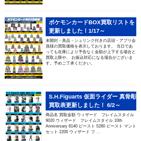
ポケモンカードBOX買取リストを
更新しました！1/17～
未開封・美品・シュリンク付きの店頭・アプリ会
員様の買取価格を表示しております。 当日であ
っても在庫により予告なく金額が上下する場合と
買取上限や、 お振込対応になる場合がございま
す。予めご了承ください。
S.H.Figuarts 仮面ライダー 真骨彫
買取表更新しました！ 6/2～
商品名 買取金額 ウィザード フレイムスタイル
9020 ウィザード フレイムスタイル 10th
Anniversary 8140 ビースト 5280 ビースト マント
セット 2200 ウィザード フ …