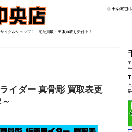
千葉鑑定団
リサイクルショップ！ 宅配買取・出張買取も受付中！
〒
千
T
営
s 仮面ライダー 真骨彫 買取表更
駐
2～