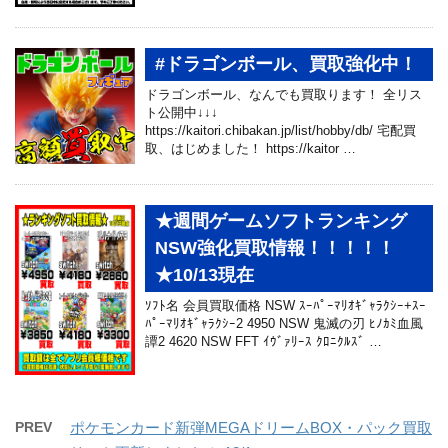
#ドラゴンボール、買取強化中！
ドラゴンボール、なんでも買取ります！ 全リス
ト公開中↓↓↓
https://kaitori.chibakan.jp/list/hobby/db/ 宅配買
取、はじめました！ https://kaitor …
★週間ゲームソフトランキング
NSW強化買取情報！！！！！
★10/13現在
ｿﾌﾄ名 会員買取価格 NSW ｽｰﾊﾟｰﾏﾘｵｷﾞｬﾗｸｼｰ+ｽｰ
ﾊﾟｰﾏﾘｵｷﾞｬﾗｸｼｰ2 4950 NSW 鬼滅の刃 ﾋﾉｶﾐ血風
譚2 4620 NSW FFT ｲｳﾞｧﾘｰｽ ｸﾛﾆｸﾙｽﾞ …
PREV
ポケモンカード新弾MEGAドリームBOX・パック買取