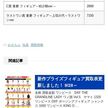
C賞 童磨 フィギュア～幼少期ver.～
2000
ラストワン賞 童磨 フィギュア～上弦の弐～ラストワ
7150
ンver.
-
おもちゃ
,
玩具
,
買取情報
関連記事
新作プライズフィギュア買取表更
新しました！ 9/28～
名称 買取金額 ワンピース DXF THE
GRANDLINE LADY ワノ国 Vol.5 ヤマト 1320
ワンピース DXF ポージングフィギュア シャンク
ス 1650 ワンピース KING O …