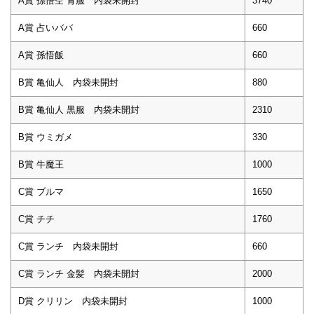
A賞 孫悟空 青服 内袋未開封
3740
A賞 占いババ
660
A賞 孫悟飯
660
B賞 亀仙人 内袋未開封
880
B賞 亀仙人 黒服 内袋未開封
2310
B賞 ウミガメ
330
B賞 牛魔王
1000
C賞 ブルマ
1650
C賞 チチ
1760
C賞 ランチ 内袋未開封
660
C賞 ランチ 金髪 内袋未開封
2000
D賞 クリリン 内袋未開封
1000