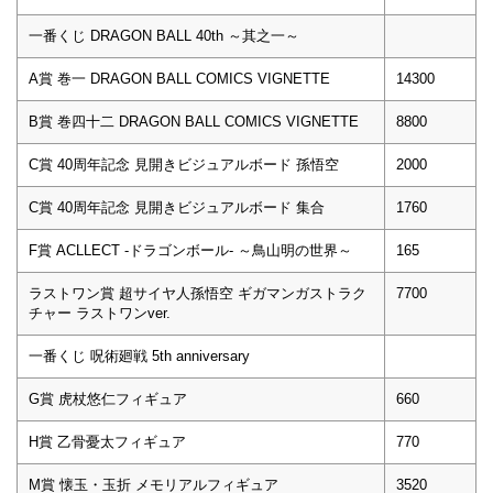
一番くじ DRAGON BALL 40th ～其之一～
A賞 巻一 DRAGON BALL COMICS VIGNETTE
14300
B賞 巻四十二 DRAGON BALL COMICS VIGNETTE
8800
C賞 40周年記念 見開きビジュアルボード 孫悟空
2000
C賞 40周年記念 見開きビジュアルボード 集合
1760
F賞 ACLLECT -ドラゴンボール- ～鳥山明の世界～
165
ラストワン賞 超サイヤ人孫悟空 ギガマンガストラク
7700
チャー ラストワンver.
一番くじ 呪術廻戦 5th anniversary
G賞 虎杖悠仁フィギュア
660
H賞 乙骨憂太フィギュア
770
M賞 懐玉・玉折 メモリアルフィギュア
3520