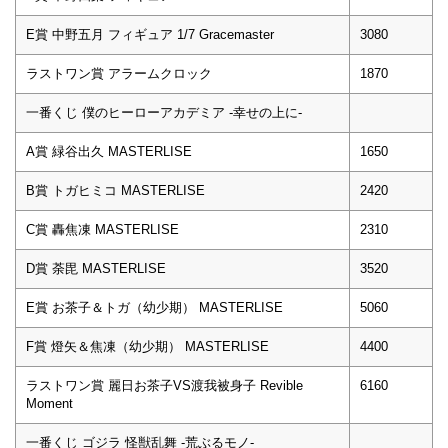
E賞 中野五月 フィギュア 1/7 Gracemaster
3080
ラストワン賞 アラームクロック
1870
一番くじ 僕のヒーローアカデミア -幸せの上に-
A賞 緑谷出久 MASTERLISE
1650
B賞 トガヒミコ MASTERLISE
2420
C賞 轟焦凍 MASTERLISE
2310
D賞 荼毘 MASTERLISE
3520
E賞 お茶子＆トガ（幼少期） MASTERLISE
5060
F賞 燈矢＆焦凍（幼少期） MASTERLISE
4400
ラストワン賞 麗日お茶子VS渡我被身子 Revible
6160
Moment
一番くじ ゴジラ 怪獣乱舞 -荒ぶるモノ-