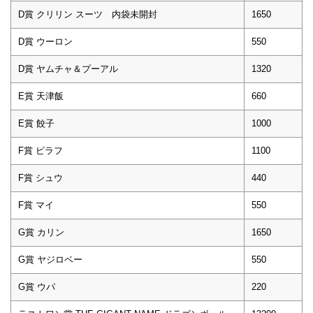
D賞 クリリン スーツ 内袋未開封
1650
D賞 ウーロン
550
D賞 ヤムチャ＆プーアル
1320
E賞 天津飯
660
E賞 餃子
1000
F賞 ピラフ
1100
F賞 シュウ
440
F賞 マイ
550
G賞 カリン
1650
G賞 ヤジロベー
550
G賞 ウパ
220