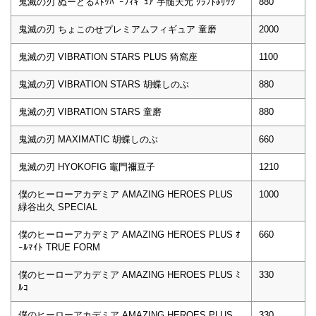
鬼滅の刃 ぬーどるｽﾄｯﾊﾟｰﾌｨｷﾞｭｱ 宇髄天元 ｸﾗﾌﾄﾎﾘｯｸ
880
鬼滅の刃 ちょこのせプレミアムフィギュア 童磨
2000
鬼滅の刃 VIBRATION STARS PLUS 猗窩座
1100
鬼滅の刃 VIBRATION STARS 胡蝶しのぶ
880
鬼滅の刃 VIBRATION STARS 童磨
880
鬼滅の刃 MAXIMATIC 胡蝶しのぶ
660
鬼滅の刃 HYOKOFIG 竈門禰豆子
1210
僕のヒーローアカデミア AMAZING HEROES PLUS
1000
緑谷出久 SPECIAL
僕のヒーローアカデミア AMAZING HEROES PLUS ｵ
660
ｰﾙﾏｲﾄ TRUE FORM
僕のヒーローアカデミア AMAZING HEROES PLUS ﾐ
330
ﾙｺ
僕のヒーローアカデミア AMAZING HEROES PLUS
330