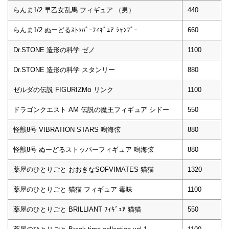
らんま1/2 早乙女乱馬 フィギュア （男）
440
らんま1/2 ぬーどるｽﾄｯﾊﾟｰﾌｨｷﾞｭｱ ｼｬﾝﾌﾟｰ
660
Dr.STONE 造形の科学 ゼノ
1100
Dr.STONE 造形の科学 スタンリー
880
ゼルダの伝説 FIGURIZMα リンク
1100
ドラゴンクエスト AM 伝説の魔王フィギュア シドー
550
怪獣8号 VIBRATION STARS 鳴海弦
880
怪獣8号 ぬーどるストッパーフィギュア 鳴海弦
880
薬屋のひとりごと おおきなSOFVIMATES 猫猫
1320
薬屋のひとりごと 猫猫 フィギュア 毒味
1100
薬屋のひとりごと BRILLIANT ﾌｨｷﾞｭｱ 猫猫
550