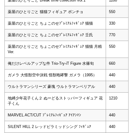
薬屋のひとりごと Break time collection vol.1
1100
薬屋のひとりごと 猫猫フィギュア ポンチョ
550
薬屋のひとりごと ちょこのせﾌﾟﾚﾐｱﾑﾌｨｷﾞｭｱ 猫猫
330
薬屋のひとりごと ちょこのせﾌﾟﾚﾐｱﾑﾌｨｷﾞｭｱ 壬氏
770
薬屋のひとりごと ちょこのせﾌﾟﾚﾐｱﾑﾌｨｷﾞｭｱ 猫猫 月精
550
Ver.
俺だけレベルアップな件 Trio-Try-iT Figure 水篠旬
660
ガメラ 大怪獣空中決戦 怪獣咆哮撃 ガメラ（1995）
440
ウルトラマンシリーズ 豪塊 ウルトラマンベリアル
440
地縛少年花子くん２ ぬーどるストッパーフィギュア 花
1210
子くん
MARVEL ACT/CUT ﾌﾟﾚﾐｱﾑﾌｨｷﾞｭｱ ｱｲｱﾝﾏﾝ
440
SILENT HILL 2 レッドピラミッドシング ﾌｨｷﾞｭｱ
440