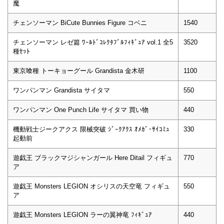
魔
チェンソーマン BiCute Bunnies Figure コベニ
1540
チェンソーマン レゼ篇 ﾜｰﾙﾄﾞｺﾚｸﾀﾌﾞﾙﾌｨｷﾞｭｱ vol.1 全5
3520
種ｾｯﾄ
東京喰種 トーキョーグール Grandista 金木研
1100
ワンパンマン Grandista サイタマ
550
ワンパンマン One Punch Life サイタマ 買い物
440
機動戦士ジークアクス 限械突破 ｼﾞｰｸｱｸｽ ｵﾒｶﾞ･ｻｲｺﾐｭ
330
起動前
遊戯王 ブラックマジシャンガール Here Ditail フィギュ
770
ア
遊戯王 Monsters LEGION オシリスの天空竜 フィギュ
550
ア
遊戯王 Monsters LEGION ラーの翼神竜 ﾌｨｷﾞｭｱ
440