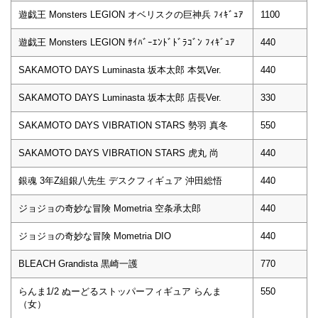
遊戯王 Monsters LEGION オベリスクの巨神兵 ﾌｨｷﾞｭｱ
1100
遊戯王 Monsters LEGION ｻｲﾊﾞｰｴﾝﾄﾞﾄﾞﾗｺﾞﾝ ﾌｨｷﾞｭｱ
440
SAKAMOTO DAYS Luminasta 坂本太郎 本気Ver.
440
SAKAMOTO DAYS Luminasta 坂本太郎 店長Ver.
330
SAKAMOTO DAYS VIBRATION STARS 勢羽 真冬
550
SAKAMOTO DAYS VIBRATION STARS 虎丸 尚
440
銀魂 3年Z組銀八先生 デスクフィギュア 沖田総悟
440
ジョジョの奇妙な冒険 Mometria 空条承太郎
440
ジョジョの奇妙な冒険 Mometria DIO
440
BLEACH Grandista 黒崎一護
770
らんま1/2 ぬーどるストッパーフィギュア らんま
550
（女）