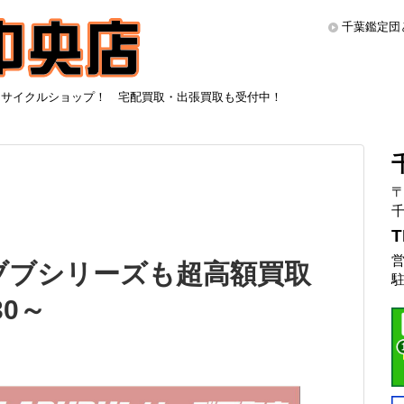
千葉鑑定団
リサイクルショップ！ 宅配買取・出張買取も受付中！
〒
千
T
営
ブブシリーズも超高額買取
駐
30～