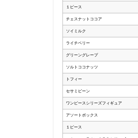
１ピース
チェスナットココア
ソイミルク
ライチベリー
グリーングレープ
ソルトココナッツ
トフィー
セサミビーン
ワンピースシリーズフィギュア
アソートボックス
１ピース