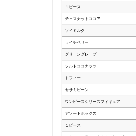
１ピース
チェスナットココア
ソイミルク
ライチベリー
グリーングレープ
ソルトココナッツ
トフィー
セサミビーン
ワンピースシリーズフィギュア
アソートボックス
１ピース