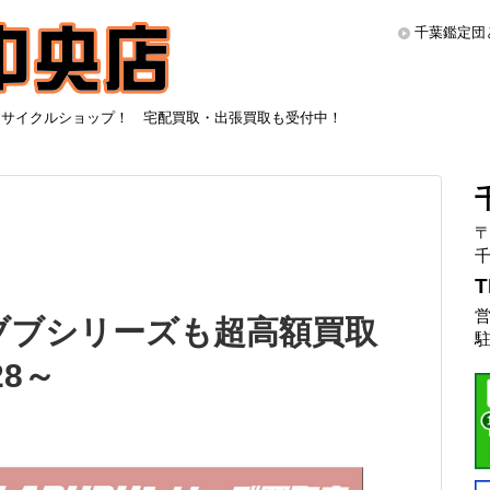
千葉鑑定団
リサイクルショップ！ 宅配買取・出張買取も受付中！
〒
千
T
営
ブブシリーズも超高額買取
駐
28～