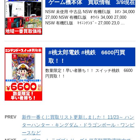
ゲーム機本体 買取情報 3/9現在
NSW 未使用 中古品 NSW 有機EL版 ﾈｵﾝ 34,000
27,000 NSW 有機EL版 ﾎﾜｲﾄ 34,000 27,000
NSW 有機EL版 ﾏｲﾆﾝﾃﾝﾄﾞｰ 27,000 23,0 …
#桃太郎電鉄 #桃鉄 6600円買
取！！
数量限定！早い者勝ち！！ スイッチ桃鉄 6600
円買取！！
PREV
新作一番くじ買取リスト更新しました！ 11/23～ ハン
ターハンター・キングダム・ドラゴンボール・ワンピ
ースなど