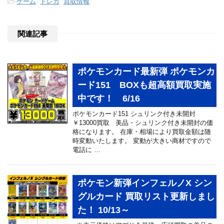
-
ゲーム
,
トレカ
,
買取情報
関連記事
ポケモンカード最新弾 ポケモンカ
ード151 BOXも超高額買取実施
中です！ 6/16
ポケモンカード151 シュリンク付き未開封
￥13000買取 美品・シュリンク付き未開封の価
格になります。 在庫・相場により買取金額は随
時変動いたします。 変動が大きい商材ですので
電話に …
ポケモン新弾インフェルノX シン
グルカード 買取リスト更新しまし
た！ 10/13～