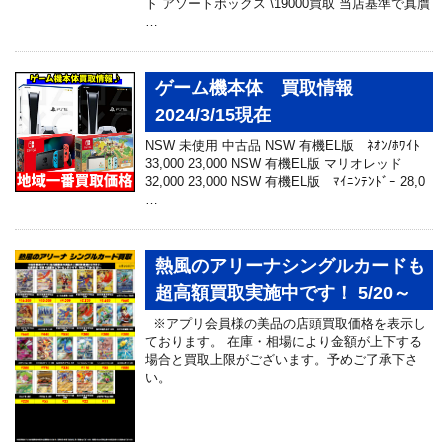
ト アソートボックス \19000買取 当店基準で真贋
…
ゲーム機本体 買取情報
2024/3/15現在
NSW 未使用 中古品 NSW 有機EL版 ﾈｵﾝ/ﾎﾜｲﾄ
33,000 23,000 NSW 有機EL版 マリオレッド
32,000 23,000 NSW 有機EL版 ﾏｲﾆﾝﾃﾝﾄﾞｰ 28,0
…
熱風のアリーナシングルカードも
超高額買取実施中です！ 5/20～
※アプリ会員様の美品の店頭買取価格を表示し
ております。 在庫・相場により金額が上下する
場合と買取上限がございます。予めご了承下さ
い。