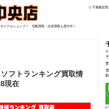
千葉鑑定団
リサイクルショップ！ 宅配買取・出張買取も受付中！
〒
千
T
営
ームソフトランキング買取情
駐
18現在