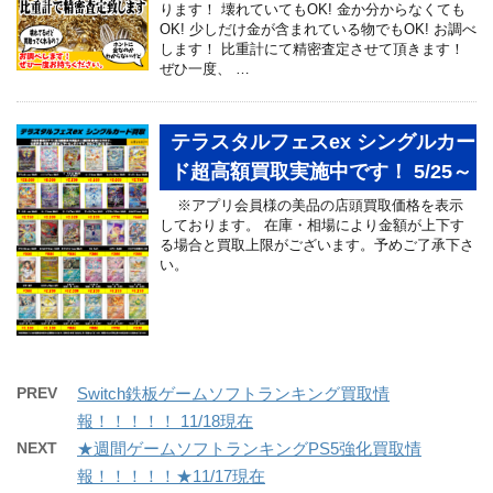
ります！ 壊れていてもOK! 金か分からなくても
OK! 少しだけ金が含まれている物でもOK! お調べ
します！ 比重計にて精密査定させて頂きます！
ぜひ一度、 …
テラスタルフェスex シングルカー
ド超高額買取実施中です！ 5/25～
※アプリ会員様の美品の店頭買取価格を表示
しております。 在庫・相場により金額が上下す
る場合と買取上限がございます。予めご了承下さ
い。
PREV
Switch鉄板ゲームソフトランキング買取情
報！！！！！ 11/18現在
NEXT
★週間ゲームソフトランキングPS5強化買取情
報！！！！！★11/17現在