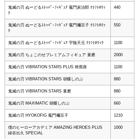
鬼滅の刃 ぬーどるｽﾄｯﾊﾟｰﾌｨｷﾞｭｱ 竈門炭治郎 ｸﾗﾌﾄﾎﾘｯ
440
ｸ
鬼滅の刃 ぬーどるｽﾄｯﾊﾟｰﾌｨｷﾞｭｱ 竈門禰豆子 ｸﾗﾌﾄﾎﾘｯ
550
ｸ
鬼滅の刃 ぬーどるｽﾄｯﾊﾟｰﾌｨｷﾞｭｱ 宇髄天元 ｸﾗﾌﾄﾎﾘｯｸ
1100
鬼滅の刃 ちょこのせプレミアムフィギュア 童磨
2000
鬼滅の刃 VIBRATION STARS PLUS 猗窩座
1100
鬼滅の刃 VIBRATION STARS 胡蝶しのぶ
880
鬼滅の刃 VIBRATION STARS 童磨
880
鬼滅の刃 MAXIMATIC 胡蝶しのぶ
660
鬼滅の刃 HYOKOFIG 竈門禰豆子
1210
僕のヒーローアカデミア AMAZING HEROES PLUS
1000
緑谷出久 SPECIAL