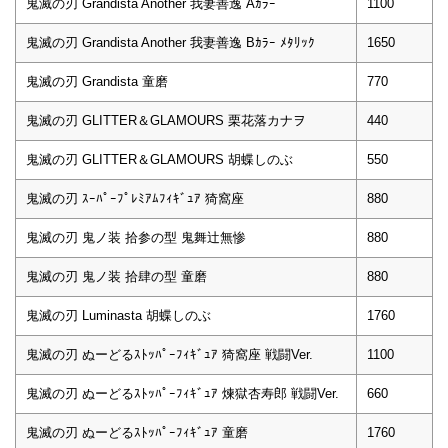
鬼滅の刃 Grandista Another 我妻善逸 Aｶﾗｰ
1100
鬼滅の刃 Grandista Another 我妻善逸 Bｶﾗｰ ﾒﾀﾘｯｸ
1650
鬼滅の刃 Grandista 童磨
770
鬼滅の刃 GLITTER＆GLAMOURS 栗花落カナヲ
440
鬼滅の刃 GLITTER＆GLAMOURS 胡蝶しのぶ
550
鬼滅の刃 ｽｰﾊﾟｰﾌﾟﾚﾐｱﾑﾌｨｷﾞｭｱ 猗窩座
880
鬼滅の刃 鬼ノ装 拾参の型 鬼舞辻無惨
880
鬼滅の刃 鬼ノ装 拾肆の型 童磨
880
鬼滅の刃 Luminasta 胡蝶しのぶ
1760
鬼滅の刃 ぬーどるｽﾄｯﾊﾟｰﾌｨｷﾞｭｱ 猗窩座 戦闘Ver.
1100
鬼滅の刃 ぬーどるｽﾄｯﾊﾟｰﾌｨｷﾞｭｱ 煉獄杏寿郎 戦闘Ver.
660
鬼滅の刃 ぬーどるｽﾄｯﾊﾟｰﾌｨｷﾞｭｱ 童磨
1760