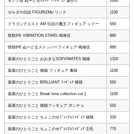
モノノ怪 ぬーどるｽﾄｯﾊﾟｰﾌｨｷﾞｭｱ 薬売り
2000
ゼルダの伝説 FIGURIZMα リンク
1100
ドラゴンクエスト AM 伝説の魔王フィギュア シドー
550
怪獣8号 VIBRATION STARS 鳴海弦
880
怪獣8号 ぬーどるストッパーフィギュア 鳴海弦
880
薬屋のひとりごと おおきなSOFVIMATES 猫猫
1320
薬屋のひとりごと 猫猫 フィギュア 毒味
1100
薬屋のひとりごと BRILLIANT ﾌｨｷﾞｭｱ 猫猫
550
薬屋のひとりごと Break time collection vol.1
1100
薬屋のひとりごと 猫猫フィギュア ポンチョ
550
薬屋のひとりごと ちょこのせﾌﾟﾚﾐｱﾑﾌｨｷﾞｭｱ 猫猫
330
薬屋のひとりごと ちょこのせﾌﾟﾚﾐｱﾑﾌｨｷﾞｭｱ 壬氏
770