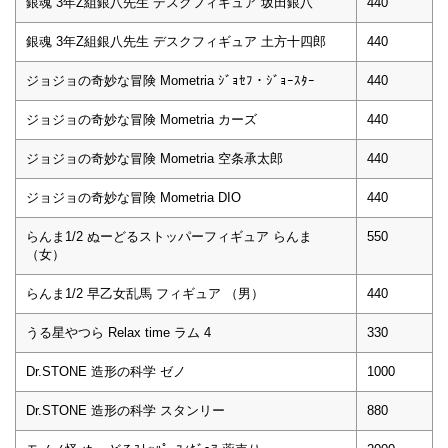
銀魂 3年Z組銀八先生 デスクフィギュア 坂田銀八
440
銀魂 3年Z組銀八先生 デスクフィギュア 土方十四郎
440
ジョジョの奇妙な冒険 Mometria ｼﾞｮｾﾌ・ｼﾞｮｰｽﾀｰ
440
ジョジョの奇妙な冒険 Mometria カーズ
440
ジョジョの奇妙な冒険 Mometria 空条承太郎
440
ジョジョの奇妙な冒険 Mometria DIO
440
らんま1/2 ぬーどるストッパーフィギュア らんま
550
（女）
らんま1/2 早乙女乱馬 フィギュア （男）
440
うる星やつら Relax time ラム 4
330
Dr.STONE 造形の科学 ゼノ
1000
Dr.STONE 造形の科学 スタンリー
880