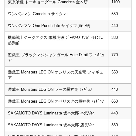
東京喰種 トーキョーグール Grandista 金木研
1100
ワンパンマン Grandista サイタマ
550
ワンパンマン One Punch Life サイタマ 買い物
440
機動戦士ジークアクス 限械突破 ｼﾞｰｸｱｸｽ ｵﾒｶﾞ･ｻｲｺﾐｭ
330
起動前
遊戯王 ブラックマジシャンガール Here Ditail フィギュ
770
ア
遊戯王 Monsters LEGION オシリスの天空竜 フィギュ
550
ア
遊戯王 Monsters LEGION ラーの翼神竜 ﾌｨｷﾞｭｱ
440
遊戯王 Monsters LEGION オベリスクの巨神兵 ﾌｨｷﾞｭｱ
660
SAKAMOTO DAYS Luminasta 坂本太郎 本気Ver.
440
SAKAMOTO DAYS Luminasta 坂本太郎 店長Ver.
330