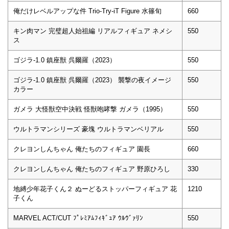
俺だけレベルアップな件 Trio-Try-iT Figure 水篠旬
660
キン肉マン 完璧超人始祖編 リアルフィギュア ネメシ
550
ス
ゴジラ-1.0 鎮座獣 呉爾羅（2023）
550
ゴジラ-1.0 鎮座獣 呉爾羅（2023） 襲撃の夜イメージ
550
カラー
ガメラ 大怪獣空中決戦 怪獣咆哮撃 ガメラ（1995）
550
ウルトラマンシリーズ 豪塊 ウルトラマンベリアル
550
クレヨンしんちゃん 俺たちのフィギュア 園長
660
クレヨンしんちゃん 俺たちのフィギュア 野原ひろし
330
地縛少年花子くん２ ぬーどるストッパーフィギュア 花
1210
子くん
MARVEL ACT/CUT ﾌﾟﾚﾐｱﾑﾌｨｷﾞｭｱ ｳﾙｳﾞｧﾘﾝ
550