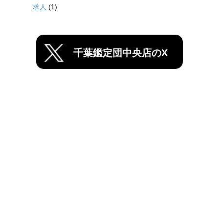
求人
(1)
千葉鑑定団中央店のX
店舗情報
千葉鑑定団船橋店
千葉鑑定団中央店
〒260-0823 千葉県千葉市中央区塩田町385-2
TEL 043-300-7699
特定商取引に基づく表記
|
個人情報保護方針
Copyright© 千葉鑑定団千葉中央店 運営会社：REPRECIA CO., LTD.