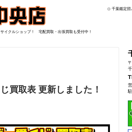
千葉鑑定団
リサイクルショップ！ 宅配買取・出張買取も受付中！
〒
千
T
営
じ買取表 更新しました！
駐