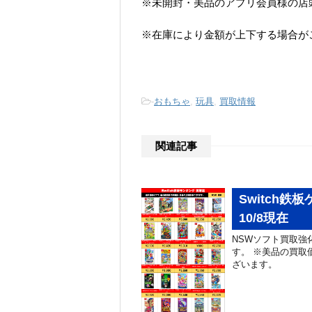
※未開封・美品のアプリ会員様の店
※在庫により金額が上下する場合が
-
おもちゃ
,
玩具
,
買取情報
関連記事
Switch
10/8現在
NSWソフト買取強
す。 ※美品の買取
ざいます。