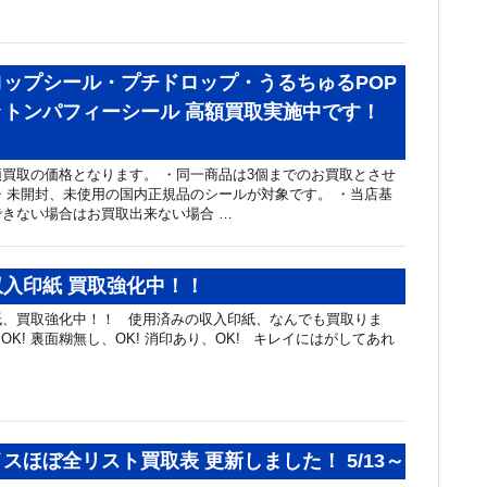
ップシール・プチドロップ・うるちゅるPOP
トンパフィーシール 高額買取実施中です！
買取の価格となります。 ・同一商品は3個までのお買取とさせ
・未開封、未使用の国内正規品のシールが対象です。 ・当店基
きない場合はお買取出来ない場合 …
入印紙 買取強化中！！
紙、買取強化中！！ 使用済みの収入印紙、なんでも買取りま
K! 裏面糊無し、OK! 消印あり、OK! キレイにはがしてあれ
スほぼ全リスト買取表 更新しました！ 5/13～