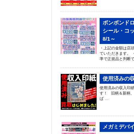
ボンボンドロ
シール・コッ
8/1～
・上記の金額は店頭
ていただきます。 
準で正規品と判断で
使用済みの収
使用済みの収入印
す！ 旧柄＆新柄、O
ば …
メガミデバイ