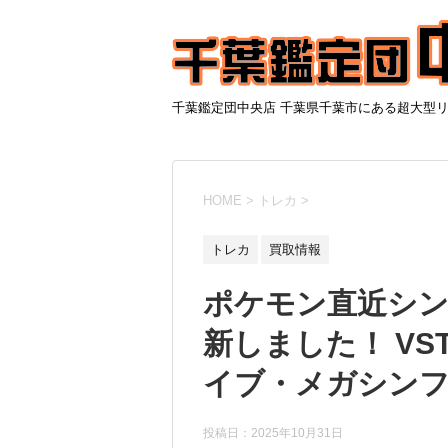
千葉鑑定団中央店 千葉県千葉市にある超大型
HOME
>
トレカ
>
トレカ
買取情報
ポケモン直近シン
新しました！ V
イブ・メガシンフォ
投稿日：
2025年10月31日