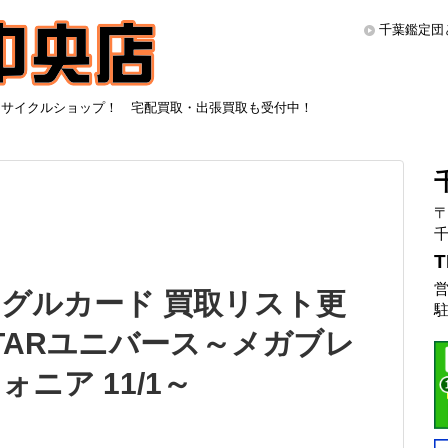
千葉鑑定団
リサイクルショップ！ 宅配買取・出張買取も受付中！
〒
千
T
営
グルカード 買取リスト更
駐
STARユニバース～メガブレ
ニア 11/1～