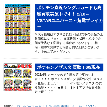
ポケモン直近シングルカードも高
額買取実施中です！ 2/18～
VSTARユニバース～超電ブレイカ
ー
※表示価格はアプリ会員様・店頭買取の美品の上
限価格になります。 在庫状況・状態・相場で金
額が予告なく変動する場合がございます。 相
場・在庫で変動する場合と買取上限がございま
す。予めご了承ください。
ポケモンメザスタ 買取！6/8現在
2021/6/8 カードなので在庫次第で変わりま
す！！！！ ポケモンメザスタ 買取強化中 全リス
ト更新しました！！！！ ポケモンメザスタ の買
取保証・・・・ ★５は、ＳＮＳアプリ会員様限
定で現在10円 …
PREV
ワンピース一番くじ買取表 更新しました！10/12～