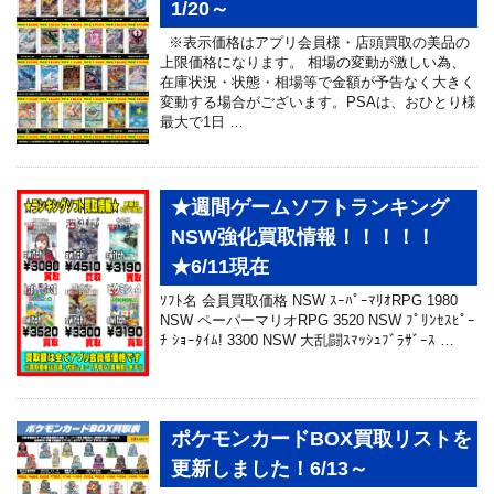
1/20～
※表示価格はアプリ会員様・店頭買取の美品の
上限価格になります。 相場の変動が激しい為、
在庫状況・状態・相場等で金額が予告なく大きく
変動する場合がございます。PSAは、おひとり様
最大で1日 …
★週間ゲームソフトランキング
NSW強化買取情報！！！！！
★6/11現在
ｿﾌﾄ名 会員買取価格 NSW ｽｰﾊﾟｰﾏﾘｵRPG 1980
NSW ペーパーマリオRPG 3520 NSW ﾌﾟﾘﾝｾｽﾋﾟｰ
ﾁ ｼｮｰﾀｲﾑ! 3300 NSW 大乱闘ｽﾏｯｼｭﾌﾞﾗｻﾞｰｽ …
ポケモンカードBOX買取リストを
更新しました！6/13～