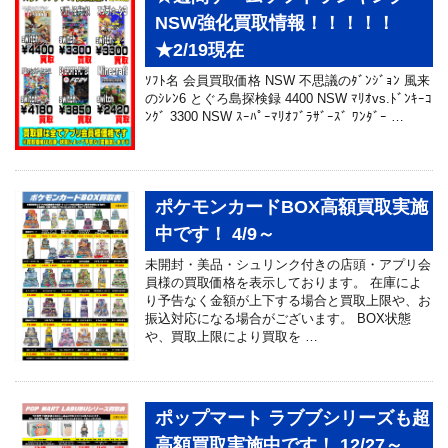
NSW強化買取情報！！！！！
★2/19現在
ｿﾌﾄ名 会員買取価格 NSW 不思議のﾀﾞﾝｼﾞｮﾝ 風来
のｼﾚﾝ6 とぐろ島探検録 4400 NSW ﾏﾘｵvs.ﾄﾞﾝｷｰｺ
ﾝｸﾞ 3300 NSW ｽｰﾊﾟｰﾏﾘｵﾌﾞﾗｻﾞｰｽﾞ ﾜﾝﾀﾞｰ …
ポケモンカードBOX高額買取実施
中です！ 4/9～
未開封・美品・シュリンク付きの店頭・アプリ会
員様の買取価格を表示しております。 在庫によ
り予告なく金額が上下する場合と買取上限や、お
振込対応になる場合がございます。 BOX状態
や、買取上限により買取を …
ポップマート ラブブシリーズも超
高額買取実施中です！ 12/27～