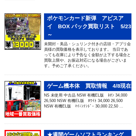
ポケモンカード新弾 アビスア
イ BOX パック買取リスト 5/23
～
未開封・美品・シュリンク付きの店頭・アプリ会
員様の買取価格を表示しております。 当日であ
っても在庫により予告なく金額が上下する場合と
買取上限や、お振込対応になる場合がございま
す。予めご了承ください。
ゲーム機本体 買取情報 4/8現在
NS 未使用 中古品 NSW 有機EL版 ﾈｵﾝ 34,000
26,500 NSW 有機EL版 ﾎﾜｲﾄ 34,000 26,500
NSW 有機EL版 ﾏｲﾆﾝﾃﾝﾄﾞｰ 30,000 22,50 …
★週間ゲームソフトランキング