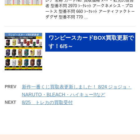
レア 名称 カードNo. 買取価格 ｽｰﾊﾟｰ 虹光の宣告
者 型番不問 2970 ｼｰｸﾚｯﾄ アークネメシス・プロ
ートス 型番不問 660 ｼｰｸﾚｯﾄ アーティファクト－
ダグザ 型番不問 770 …
ワンピースカードBOX買取更新で
す！6/5～
PREV
新作一番くじ買取表更新しました！ 8/24 ジョジョ・
NARUTO・BLEACH・ハイキュー!!など
NEXT
8/25 トレカの買取受付