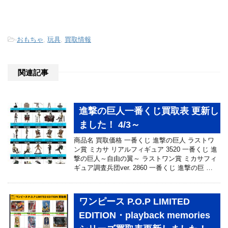
-
おもちゃ
,
玩具
,
買取情報
関連記事
進撃の巨人一番くじ買取表 更新し
ました！ 4/3～
商品名 買取価格 一番くじ 進撃の巨人 ラストワ
ン賞 ミカサ リアルフィギュア 3520 一番くじ 進
撃の巨人～自由の翼～ ラストワン賞 ミカサフィ
ギュア調査兵団ver. 2860 一番くじ 進撃の巨 …
ワンピース P.O.P LIMITED
EDITION・playback memories