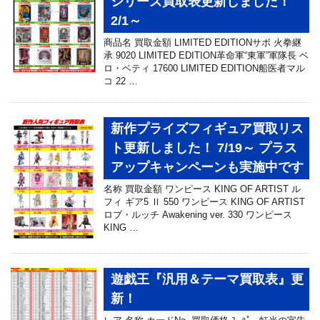
シリーズ買取表更新しました！
2/1～
商品名 買取金額 LIMITED EDITIONサボ 火拳継
承 9020 LIMITED EDITION革命軍“東軍”軍隊長 ベ
ロ・ベティ 17600 LIMITED EDITION船医者マル
コ 22 …
新作プライズフィギュア買取リス
ト更新しました！ 7/19～ プラス
アップキャンペーンも実施中です
名称 買取金額 ワンピース KING OF ARTIST ル
フィ ギア5 Ⅱ 550 ワンピース KING OF ARTIST
ロブ・ルッチ Awakening ver. 330 ワンピース
KING …
遊戯王『汎用＆テーマ買取表』更
新！