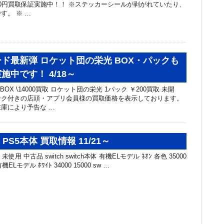
1500円買取保証実施中！！ ※ステッカーシールが剥がれていたり、
す。 ※ …
ド最新弾 ロケット団の栄光 BOX・パックも
施中です！ 4/18～
OX \14000買取 ロケット団の栄光 1パック ￥200買取 未開
ンク付きの店頭・アプリ会員様の買取価格を表示しております。
庫により予告な …
・PS5本体 買取情報 11/21～
未使用 中古品 switch switch本体 有機ELモデル ﾈｵﾝ 各色 35000
有機ELモデル ﾎﾜｲﾄ 34000 15000 sw …