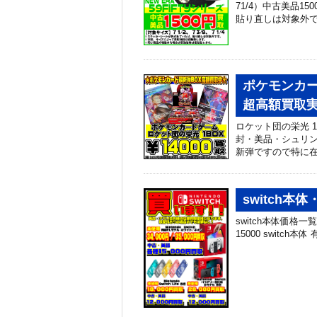
71/4）中古美品
貼り直しは対象外で
ポケモンカー
超高額買取実
ロケット団の栄光 1B
封・美品・シュリ
新弾ですので特に在
switch本体
switch本体価格一覧 
15000 switch本体 