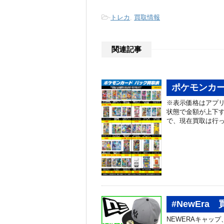
-
トレカ
,
買取情報
関連記事
ポケモンカー
※表示価格はアプリ
状態で金額が上下す
で、現在買取は行っ
#NewEr
NEWERAキャップ、