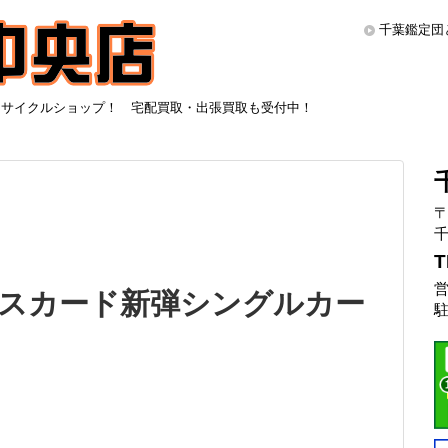
千葉鑑定団
リサイクルショップ！ 宅配買取・出張買取も受付中！
〒
千
T
営
ピースカード新弾シングルカー
駐